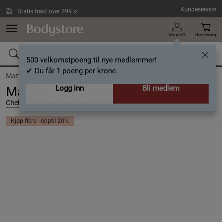
Hopp til hovedinnholdet
Kundeservice
Gratis frakt over 399 kr
Min profil
Handlekorg
500 velkomstpoeng til nye medlemmer!
✔ Du får 1 poeng per krone.
Matvarer /
Nøtter /
Mandler
Logg inn
Bli medlem
Mandlar 250 g
Chelsie s Organic Gourmet Prod
Kjøp flere - opptil 20%