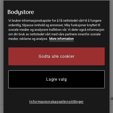
109 kr
196 kr
278 kr
349 kr
-10%
-15%
-20%
Vi bruker informasjonskapsler for å få nettstedet vårt til å fungere
Kjøp
ordentlig, tilpasse innhold og annonser, tilby funksjoner knyttet til
sosiale medier og analysere trafikken vår. Vi deler også informasjon
om din bruk av nettstedet vårt med våre partnere innenfor sosiale
Gratis frakt over 399 kr
Gratis retur
14 dagers angrerett
medier, reklame og analyse.
More information
SKU #A38512-04
| EAN
7350088701133
Godta alle cookier
Chelsies økologiske mandler tilbyr en mild og rik smak som
passer utmerket for både matlaging, baking og selvfølgelig
som snacks.
Lagre valg
Les mer
(3)
Informasjon
Anmeldelser
Næringsinformasjon & ingred
Informasjonskapselinnstillinger