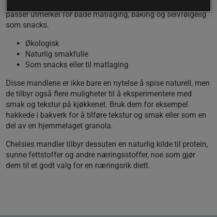
Chelsies økologiske mandler tilbyr en mild og rik smak som
passer utmerket for både matlaging, baking og selvfølgelig
som snacks.
Økologisk
Naturlig smakfulle
Som snacks eller til matlaging
Disse mandlene er ikke bare en nytelse å spise naturell, men
de tilbyr også flere muligheter til å eksperimentere med
smak og tekstur på kjøkkenet. Bruk dem for eksempel
hakkede i bakverk for å tilføre tekstur og smak eller som en
del av en hjemmelaget granola.
Chelsies mandler tilbyr dessuten en naturlig kilde til protein,
sunne fettstoffer og andre næringsstoffer, noe som gjør
dem til et godt valg for en næringsrik diett.