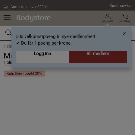
Hopp til hovedinnholdet
Kundeservice
Gratis frakt over 399 kr
Min profil
Handlekorg
500 velkomstpoeng til nye medlemmer!
✔ Du får 1 poeng per krone.
Helse /
Vitaminer /
B-vitamin
Logg inn
Bli medlem
Mega B Metylerad 90 kapslar
Holistic
Kjøp flere - opptil 20%