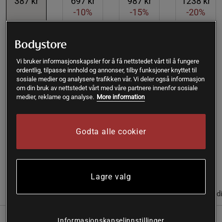
387 kr
697 kr
987 kr
1238 kr
-10%
-15%
-20%
Kjøp
Vi bruker informasjonskapsler for å få nettstedet vårt til å fungere
ordentlig, tilpasse innhold og annonser, tilby funksjoner knyttet til
Gratis frakt over 399 kr
Gratis retur
14 dagers angrerett
sosiale medier og analysere trafikken vår. Vi deler også informasjon
om din bruk av nettstedet vårt med våre partnere innenfor sosiale
medier, reklame og analyse.
More information
SKU #A50952-4
| EAN
7350012336448
Holistic Mega B Metylert inneholder samtlige former av B-
vitaminer, hvorav spesielt utvalgte former for B6, B12 og
Godta alle cookier
folat.
Les mer
Lagre valg
(5)
Informasjon
Anmeldelser
Næringsinformasjon & ingred
Informasjonskapselinnstillinger