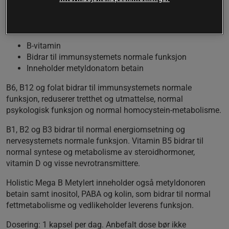
Holistic Mega B Metylert inneholder samtlige former av B-
vitaminer, hvorav spesielt utvalgte former for B6, B12 og
folat.
B-vitamin
Bidrar til immunsystemets normale funksjon
Inneholder metyldonatorn betain
B6, B12 og folat bidrar til immunsystemets normale
funksjon, reduserer tretthet og utmattelse, normal
psykologisk funksjon og normal homocystein-metabolisme.
B1, B2 og B3 bidrar til normal energiomsetning og
nervesystemets normale funksjon. Vitamin B5 bidrar til
normal syntese og metabolisme av steroidhormoner,
vitamin D og visse nevrotransmittere.
Holistic Mega B Metylert inneholder også metyldonoren
betain samt inositol, PABA og kolin, som bidrar til normal
fettmetabolisme og vedlikeholder leverens funksjon.
Dosering
: 1 kapsel per dag. Anbefalt dose bør ikke