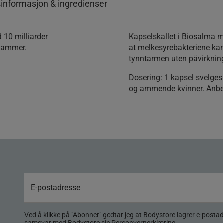
informasjon & ingredienser
 10 milliarder
Kapselskallet i Biosalma me
stammer.
at melkesyrebakteriene k
tynntarmen uten påvirknin
Dosering:
1 kapsel svelges
og ammende kvinner. Anbefa
Ved å klikke på "Abonner" godtar jeg at Bodystore lagrer e-posta
samsvar med Bodystore sin
Personvernerklæring
.