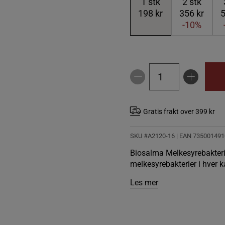
1
stk
2
stk
198 kr
356 kr
5
-10%
Gratis frakt over 399 kr
SKU #A2120-16
| EAN
735001491
Biosalma Melkesyrebakterie
melkesyrebakterier i hver k
Les mer