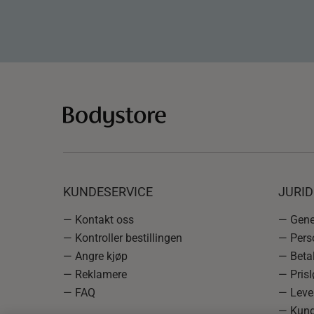
KUNDESERVICE
JURI
— Kontakt oss
— Gener
— Kontroller bestillingen
— Pers
— Angre kjøp
— Betal
— Reklamere
— Prisl
— FAQ
— Leve
— Kund