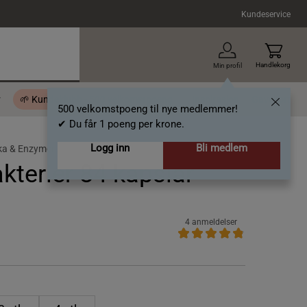
Kundeservice
Handlekorg
Min profil
r
🌱 Kundeklubb - 500 velkomstpoeng
Inspirasjon
Gavekort
500 velkomstpoeng til nye medlemmer!
✔ Du får 1 poeng per krone.
Logg inn
Bli medlem
ika & Enzymer
kterier 84 kapslar
4 anmeldelser