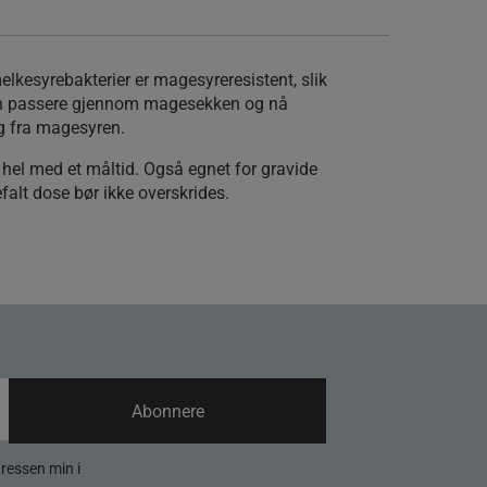
lkesyrebakterier er magesyreresistent, slik
an passere gjennom magesekken og nå
g fra magesyren.
 hel med et måltid. Også egnet for gravide
lt dose bør ikke overskrides.
Abonnere
dressen min i