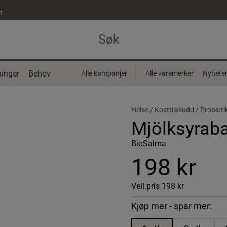
t
inger
Behov
Alle kampanjer
Alle varemerker
Nyhete
Helse /
Kosttilskudd /
Probiot
Mjölksyraba
BioSalma
198 kr
Veil.pris
198 kr
Kjøp mer - spar mer: