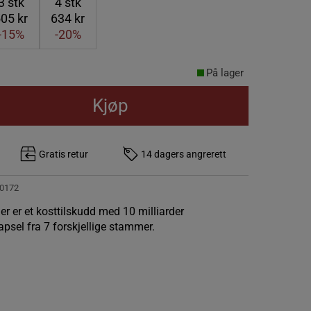
3
stk
4
stk
05 kr
634 kr
-15%
-20%
På lager
Kjøp
Gratis retur
14 dagers angrerett
0172
r er et kosttilskudd med 10 milliarder
apsel fra 7 forskjellige stammer.