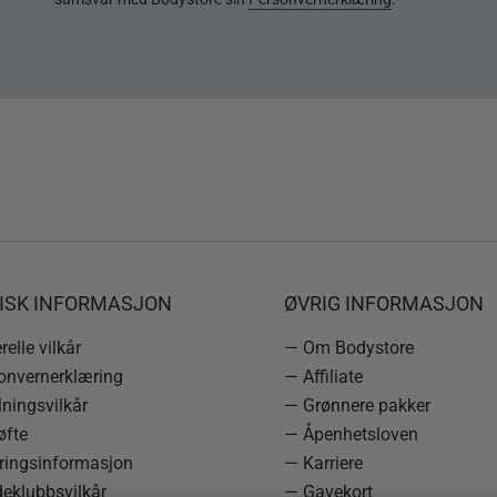
DISK INFORMASJON
ØVRIG INFORMASJON
elle vilkår
— Om Bodystore
onvernerklæring
— Affiliate
ningsvilkår
— Grønnere pakker
øfte
— Åpenhetsloven
ringsinformasjon
— Karriere
eklubbsvilkår
— Gavekort