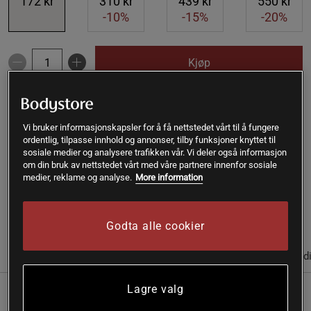
172 kr
310 kr
439 kr
550 kr
-10%
-15%
-20%
Kjøp
Gratis frakt over 399 kr
Gratis retur
14 dagers angrerett
Vi bruker informasjonskapsler for å få nettstedet vårt til å fungere
ordentlig, tilpasse innhold og annonser, tilby funksjoner knyttet til
SKU #A7008-88
| EAN
7350039930308
sosiale medier og analysere trafikken vår. Vi deler også informasjon
om din bruk av nettstedet vårt med våre partnere innenfor sosiale
Moringapulver EKO fra Superfruit kommer fra blader som
medier, reklame og analyse.
More information
høstes fra økologisk dyrkede Moringa trær i India.
Les mer
Godta alle cookier
(2)
Informasjon
Anmeldelser
Næringsinformasjon & ingred
Lagre valg
Moringapulver EKO fra Superfruit kommer fra blader som