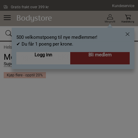
Hopp til hovedinnholdet
Kundeservice
Gratis frakt over 399 kr
Min profil
Handlekorg
500 velkomstpoeng til nye medlemmer!
✔ Du får 1 poeng per krone.
Helse /
Superfood og rawfood
Logg inn
Bli medlem
Moringapulver EKO 100 g
Superfruit
Kjøp flere - opptil 20%