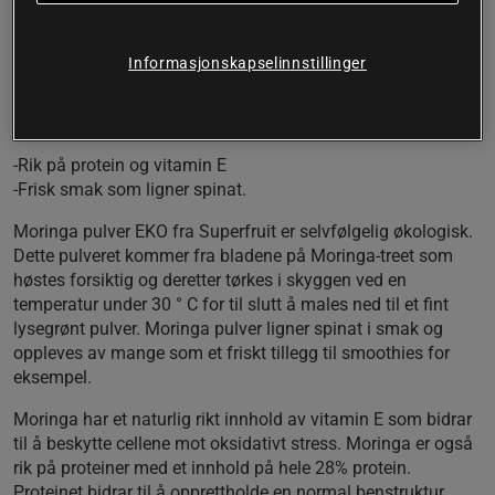
høstes fra økologisk dyrkede Moringa trær i India. Moringa
har en frisk smak som ligner spinat. Bruk Moringa i
matlagningen, strø over sallater eller bland i smoothies eller
Informasjonskapselinnstillinger
juice.
Økologisk moringapulver
-Rik på protein og vitamin E
-Frisk smak som ligner spinat.
Moringa pulver EKO fra Superfruit er selvfølgelig økologisk.
Dette pulveret kommer fra bladene på Moringa-treet som
høstes forsiktig og deretter tørkes i skyggen ved en
temperatur under 30 ° C for til slutt å males ned til et fint
lysegrønt pulver. Moringa pulver ligner spinat i smak og
oppleves av mange som et friskt tillegg til smoothies for
eksempel.
Moringa har et naturlig rikt innhold av vitamin E som bidrar
til å beskytte cellene mot oksidativt stress. Moringa er også
rik på proteiner med et innhold på hele 28% protein.
Proteinet bidrar til å opprettholde en normal benstruktur.