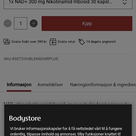
1x NAD+ 300 mg Nikotinamid Ribosid 30 kapsler, OS
Kjøp
Gratis frakt over 399 kr
Gratis retur
14 dagers angrerett
SKU #SETDOUBLENADNRPLUS
Informasjon
Anmeldelser
Næringsinformasjon & ingredien
NAD, eller nikotinamidribosid, er en naturlig forekommende
molekyl i våre celler, hvor den er helt nødvendig for
metabolismen vår. Mengden NAD i cellene synker med
alderen. NAD+ (NR) fra Vitaprana gir 300 mg NAD per
Vi bruker informasjonskapsler for å få nettstedet vårt til å fungere
kapsel. Kapslene er utviklet for å ikke løses opp i magen,
ordentlig, tilpasse innhold og annonser, tilby funksjoner knyttet til