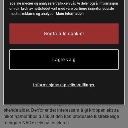
men senere i tarmen.
sosiale medier og analysere trafikken vår. Vi deler også informasjon
om din bruk av nettstedet vårt med våre partnere innenfor sosiale
300 mg NAD
medier, reklame og analyse.
More information
Med syreresistent kapsel
Ingen unødvendige tilsetningsstoffer
Varer i 30 dager
Godta alle cookier
NAD og aldring
NAD, som står for nikotinamidribosid, er en form av vitamin
Lagre valg
B3. Denne molekylet er en forløper til NAD+ som finnes i alle
cellene våre, hvor den spiller en viktig rolle for metabolismen
vår. NAD+ er en del av sitronsyresyklusen, som er den
biologiske prosessen hvor cellene våre henter energi fra
Informasjonskapselinnstillinger
maten vi spiser.
Kroppen bruker nikotinamidribosid for å kunne produsere
NAD+. Dessverre synker kroppens nivåer av NAD med
økende alder. Derfor er det interessant å gi kroppen ekstra
nikotinamidribosid slik at den kan produsere tilstrekkelige
mengder NAD+ selv når vi eldres.