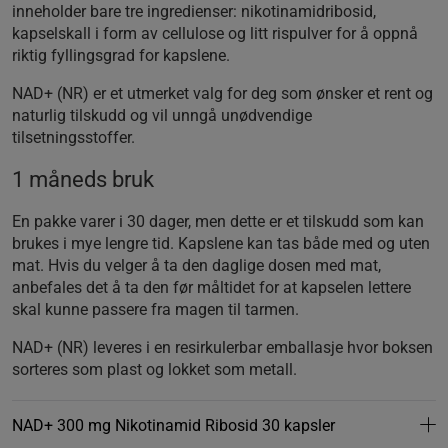
inneholder bare tre ingredienser: nikotinamidribosid,
kapselskall i form av cellulose og litt rispulver for å oppnå
riktig fyllingsgrad for kapslene.
NAD+ (NR) er et utmerket valg for deg som ønsker et rent og
naturlig tilskudd og vil unngå unødvendige
tilsetningsstoffer.
1 måneds bruk
En pakke varer i 30 dager, men dette er et tilskudd som kan
brukes i mye lengre tid. Kapslene kan tas både med og uten
mat. Hvis du velger å ta den daglige dosen med mat,
anbefales det å ta den før måltidet for at kapselen lettere
skal kunne passere fra magen til tarmen.
NAD+ (NR) leveres i en resirkulerbar emballasje hvor boksen
sorteres som plast og lokket som metall.
NAD+ 300 mg Nikotinamid Ribosid 30 kapsler