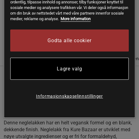
ordentlig, tilpasse innhold og annonser, tilby funksjoner knyttet til
sosiale medier og analysere trafikken vår. Vi deler også informasjon
SKU #A12126-09
| EAN
30114999
om din bruk av nettstedet vårt med våre partnere innenfor sosiale
Neglelakk fra Kure Bazaar har en nøye utvalgt formel som
medier, reklame og analyse.
More information
gjør dem helt veganske med svært god holdbarhet.
Les mer
Godta alle cookier
Informasjon
Anmeldelser
Næringsinformasjon & ingredien
Lagre valg
Neglelakk fra Kure Bazaar har en nøye utvalgt formel som
gjør dem helt veganske med svært god holdbarhet.
Informasjonskapselinnstillinger
Dekkende formel
Vegansk
God holdbarhet
Denne neglelakken har en helt vegansk formel og en blank,
dekkende finish. Neglelakk fra Kure Bazaar er utviklet med
nøye utvalgte ingredienser og er fri for formaldehyd,