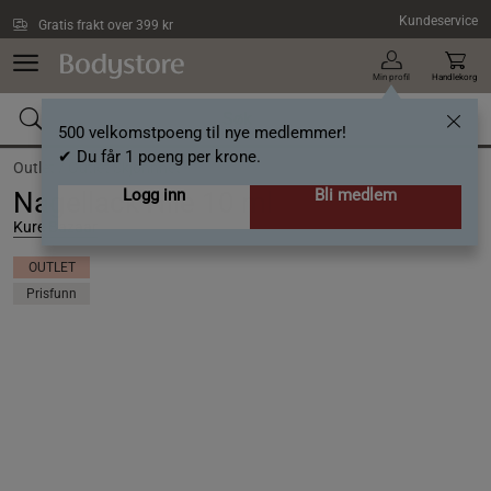
Hopp til hovedinnholdet
Kundeservice
Gratis frakt over 399 kr
Min profil
Handlekorg
500 velkomstpoeng til nye medlemmer!
✔ Du får 1 poeng per krone.
Outlet /
Outlet Skjønnhet
Logg inn
Bli medlem
Nagellack Nile 10 ml
Kure Bazaar
OUTLET
Prisfunn