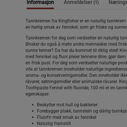
Informasjon
Anmeldelser
Nærings
(1)
Tannkremen fra Kingfisher er en naturlig tannkrem 
en herlig smak av fennikel, som gir friske og sunne
Tannkremen for deg som verdsetter en naturlig ta
Ønsker du også å møte andre mennesker med frisk 
sunne tenner? Da har du kommet til riktig sted! Ki
med fennikel og fluor pleier tennene dine, gjør dem
en frisk pust. For deg som verdsetter naturlige produ
vite at tannkremen inneholder naturlige ingredienser 
aroma- og konserveringsmidler. Den inneholder ikk
råvarer, søtningsmidler eller animalske råvarer. Kin
Toothpaste Fennel with fluoride, 100 ml er en ta
egenskaper:
Beskytter mot hull og bakterier
Forebygger plakk, tannstein og dårlig tannkjø
Fluorfri med smak av fennikel
Naturlig framstilt