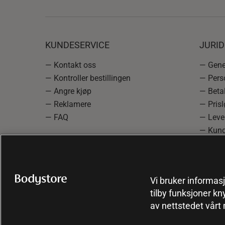
KUNDESERVICE
JURI
— Kontakt oss
— Gener
— Kontroller bestillingen
— Pers
— Angre kjøp
— Betal
— Reklamere
— Prisl
— FAQ
— Leve
— Kund
— Info
reklam
— Cooki
Vi bruker informasj
tilby funksjoner kn
av nettstedet vårt