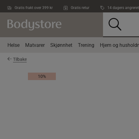
Hopp til hovedinnholdet
Gratis frakt over 399 kr
Gratis retur
14 dagers angreret
Helse
Matvarer
Skjønnhet
Trening
Hjem og husholdn
Tilbake
10%