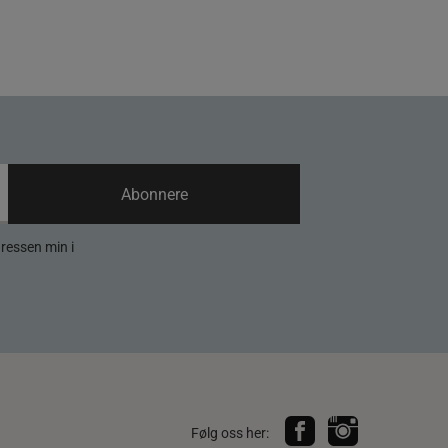
Abonnere
dressen min i
Følg oss her: