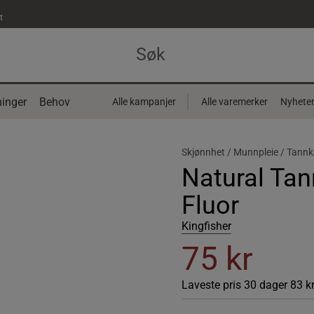
t
inger
Behov
Alle kampanjer
Alle varemerker
Nyhete
Skjønnhet /
Munnpleie /
Tannk
Natural Ta
Fluor
Kingfisher
75 kr
Laveste pris 30 dager
83 k