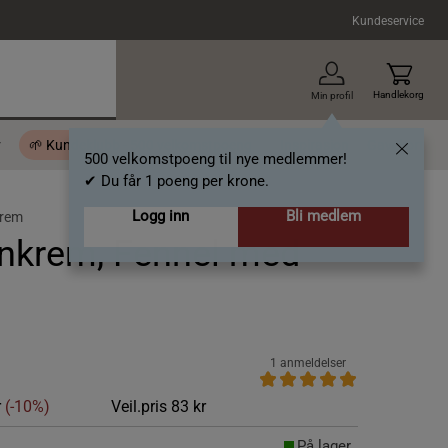
Kundeservice
Handlekorg
Min profil
r
🌱 Kundeklubb - 500 velkomstpoeng
Inspirasjon
Gavekort
500 velkomstpoeng til nye medlemmer!
✔ Du får 1 poeng per krone.
Logg inn
Bli medlem
rem
nnkrem, Fennel med
1 anmeldelser
r
(-10%)
Veil.pris
83 kr
På lager