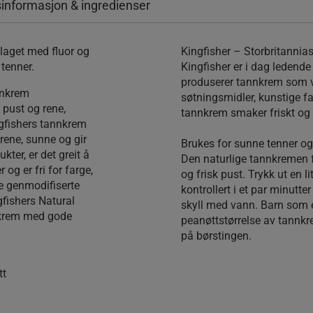
informasjon & ingredienser
laget med fluor og
Kingfisher – Storbritannia
 tenner.
Kingfisher er i dag ledende
produserer tannkrem som v
nnkrem
søtningsmidler, kunstige fa
pust og rene,
tannkrem smaker friskt og d
ngfishers tannkrem
 rene, sunne og gir
Brukes for sunne tenner og 
kter, er det greit å
Den naturlige tannkremen f
og er fri for farge,
og frisk pust. Trykk ut en 
e genmodifiserte
kontrollert i et par minutte
gfishers Natural
skyll med vann. Barn som er
nnkrem med gode
peanøttstørrelse av tannkr
på børstingen.
tt