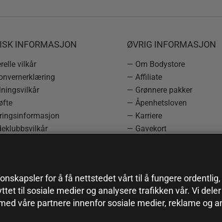
DISK INFORMASJON
ØVRIG INFORMASJON
elle vilkår
— Om Bodystore
onvernerklæring
— Affiliate
ningsvilkår
— Grønnere pakker
øfte
— Åpenhetsloven
ringsinformasjon
— Karriere
eklubbsvilkår
— Gavekort
rmasjon om angrerett og
— Kundeklubb
asjon
— Sitemap
einnstillinger
onskapsler for å få nettstedet vårt til å fungere ordentlig
yttet til sosiale medier og analysere trafikken vår. Vi del
 med våre partnere innenfor sosiale medier, reklame og a