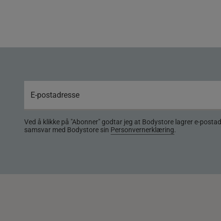
Ved å klikke på "Abonner" godtar jeg at Bodystore lagrer e-posta
samsvar med Bodystore sin
Personvernerklæring
.