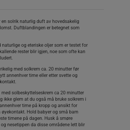
en solrik naturlig duft av hovedsakelig
nblomst. Duftblandingen er betegnet som
naturlige og eteriske oljer som er testet for
kallende rester blir igjen, noe som ofte kan
ludert.
rikelig med solkrem ca. 20 minutter før
tt annenhver time eller etter svette og
kontakt.
ig med solbeskyttelseskrem ca 20 minutter
 Og ikke glem at du også må bruke solkrem i
annenhver time på kropp og ansikt for
å øyekontakt. Hold babyer og små barn
este timene på dagen. Husk å smøre
r og nesetippen da disse områdene lett blir