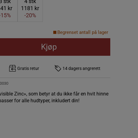
3
stk
4
stk
41 kr
1181 kr
-15%
-20%
Begrenset antall på lager
Kjøp
Gratis retur
14 dagers angrerett
0030
visible Zinc», som betyr at du ikke får en hvit hinne
sser for alle hudtyper, inkludert din!