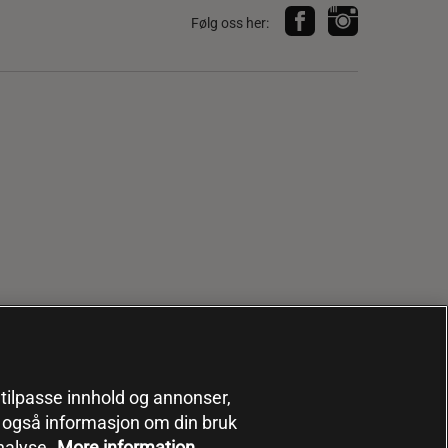
Følg oss her:
, tilpasse innhold og annonser,
er også informasjon om din bruk
nalyse.
More information