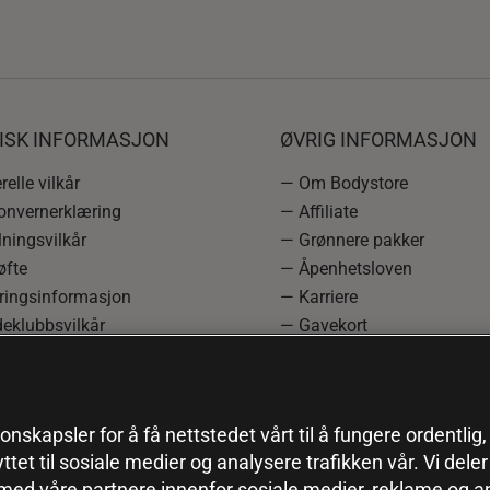
DISK INFORMASJON
ØVRIG INFORMASJON
elle vilkår
— Om Bodystore
onvernerklæring
— Affiliate
ningsvilkår
— Grønnere pakker
øfte
— Åpenhetsloven
ringsinformasjon
— Karriere
eklubbsvilkår
— Gavekort
rmasjon om angrerett og
— Kundeklubb
asjon
— Sitemap
einnstillinger
onskapsler for å få nettstedet vårt til å fungere ordentlig
yttet til sosiale medier og analysere trafikken vår. Vi del
 med våre partnere innenfor sosiale medier, reklame og a