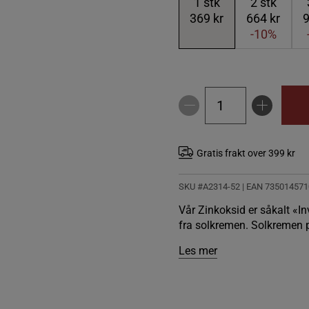
1
stk
2
stk
369 kr
664 kr
9
-10%
Gratis frakt over 399 kr
SKU #A2314-52
| EAN
735014571
Vår Zinkoksid er såkalt «In
fra solkremen. Solkremen pa
Les mer