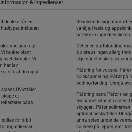
informasjon & ingredienser
at du ikke får en
Beachkinds signaturduft er 
 hudtyper, inkludert
vanilje, fresia og appelsi
parfyme i ingredienslisten.
 voks, noe som gjør
Det er en duftblanding med 
Vi bruker blant
å sikre at ingen allergifrem
g hvetekimolje. Vi
skje når eteriske oljer er ink
m har lav
Påføring for voksne:
Påfør 
 er slik at du også
soleksponering. Påfør på ny
bading/tørking. Unngå øye
solens UV-stråler,
Påføring barn
: Påfør rikel
å skape et
før barnet skal ut i solen.
reflekterer både
skyggen. Påfør solkremen 
optimal beskyttelse. Unng
tilles for å bli
unna solen under de varm
for ingredienser
solkrem på lepper, ører, tæ