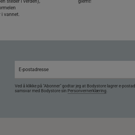
n steder i verden),
glemt!
formelen
 i vannet.
Ved å klikke på "Abonner" godtar jeg at Bodystore lagrer e-posta
samsvar med Bodystore sin
Personvernerklæring
.