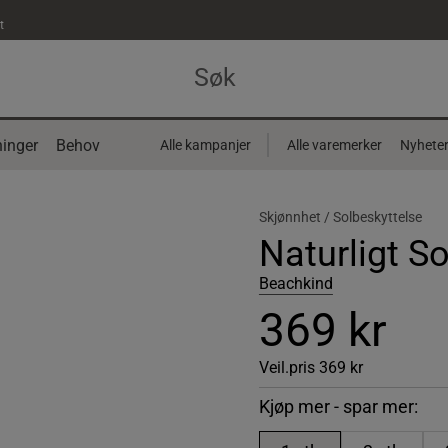
t
inger
Behov
Alle kampanjer
Alle varemerker
Nyhete
Skjønnhet /
Solbeskyttelse
Naturligt S
Beachkind
369 kr
Veil.pris
369 kr
Kjøp mer - spar mer: