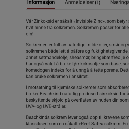
Informasjon
Anmeldelser
Nærings
(1)
Vår Zinkoksid er såkalt «Invisible Zinc», som betyr 
hvit hinne fra solkremen. Solkremen passer for alle
din!
Solkremen er full av naturlige milde oljer, smør og
solkremen både lett å påføre og fuktighetsgivende. 
annet søtmandelolje, sheasmør, bringebærfrøolje o
har også valgt å bruke tørr kokosolje som base, so
komedogen indeks for å unngå å tette porene. Dette
kan bruke solkremen i ansiktet.
I motsetning til kjemiske solkremer som absorberer 
bruker Beachkind naturlig produsert sinkoksid for 
beskyttende skjold på overflaten av huden din som 
UVA- og UVB-stråler.
Beachkinds solkrem lever også opp til kravene som s
klassifisert som en såkalt «Reef Safe» solkrem. Fri 