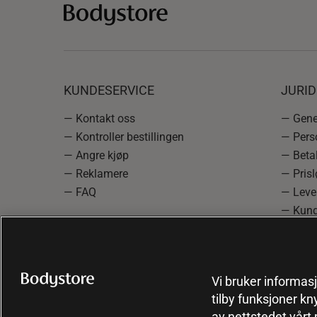
KUNDESERVICE
JURI
— Kontakt oss
— Gener
— Kontroller bestillingen
— Pers
— Angre kjøp
— Betal
— Reklamere
— Prisl
— FAQ
— Leve
— Kund
— Info
reklam
— Cooki
Vi bruker informasj
tilby funksjoner kn
av nettstedet vårt