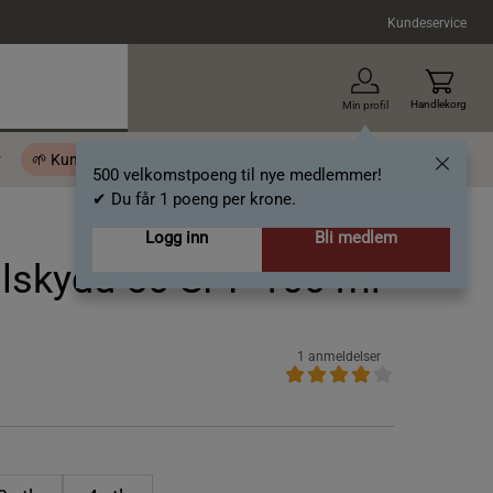
Kundeservice
Handlekorg
Min profil
r
🌱 Kundeklubb - 500 velkomstpoeng
Inspirasjon
Gavekort
500 velkomstpoeng til nye medlemmer!
✔ Du får 1 poeng per krone.
Logg inn
Bli medlem
olskydd 50 SPF 100 ml
1 anmeldelser