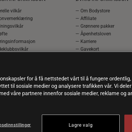
elle vilkår
— Om Bodystore
onvernerklæring
— Affiliate
ningsvilkår
— Grønnere pakker
øfte
— Åpenhetsloven
ringsinformasjon
— Karriere
eklubbsvilkår
— Gavekort
rmasjon om angrerett og
— Kundeklubb
asjon
— Sitemap
einnstillinger
onskapsler for å få nettstedet vårt til å fungere ordentlig
yttet til sosiale medier og analysere trafikken vår. Vi del
 med våre partnere innenfor sosiale medier, reklame og a
Lagre valg
selinnstillinger