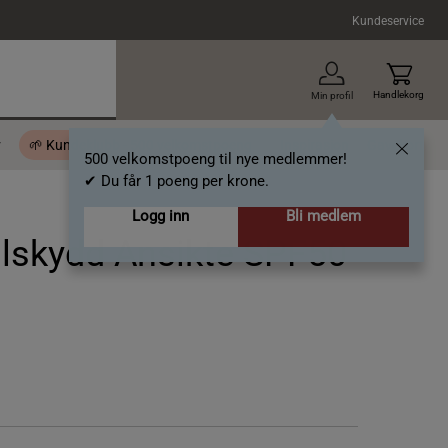
Kundeservice
Handlekorg
Min profil
r
🌱 Kundeklubb - 500 velkomstpoeng
Inspirasjon
Gavekort
500 velkomstpoeng til nye medlemmer!
✔ Du får 1 poeng per krone.
Logg inn
Bli medlem
olskydd Ansikte SPF50