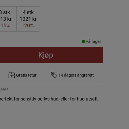
3
stk
4
stk
13 kr
1021 kr
-15%
-20%
På lager
Kjøp
Gratis retur
14 dagers angrerett
3890
fekt for sensitiv og lys hud, eller for hud utsatt