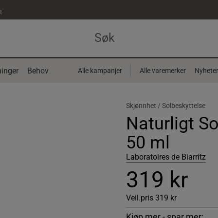
t
inger
Behov
Alle kampanjer
Alle varemerker
Nyhete
Skjønnhet /
Solbeskyttelse
Naturligt S
50 ml
Laboratoires de Biarritz
319 kr
Veil.pris
319 kr
Kjøp mer - spar mer: