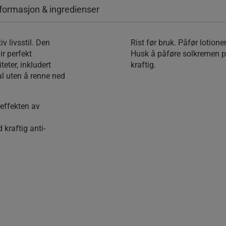
formasjon & ingredienser
v livsstil. Den
Rist før bruk. Påfør lotion
r perfekt
Husk å påføre solkremen på 
eter, inkludert
kraftig.
al uten å renne ned
effekten av
 kraftig anti-