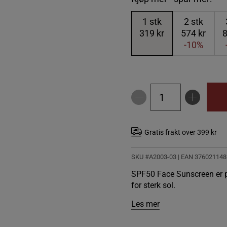
1
stk
2
stk
319 kr
574 kr
8
-10%
Gratis frakt over 399 kr
SKU #A2003-03
| EAN
376021148
SPF50 Face Sunscreen er per
for sterk sol.
Les mer