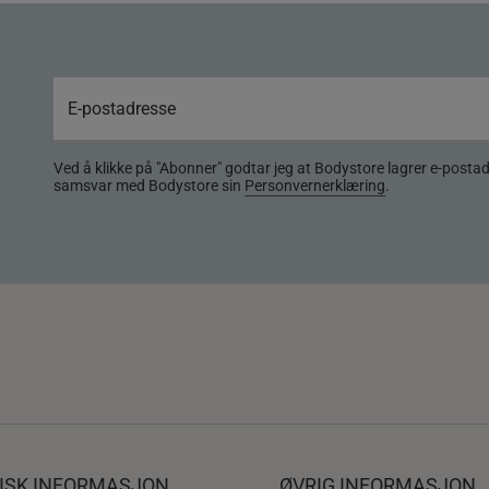
Ved å klikke på "Abonner" godtar jeg at Bodystore lagrer e-posta
samsvar med Bodystore sin
Personvernerklæring
.
DISK INFORMASJON
ØVRIG INFORMASJON