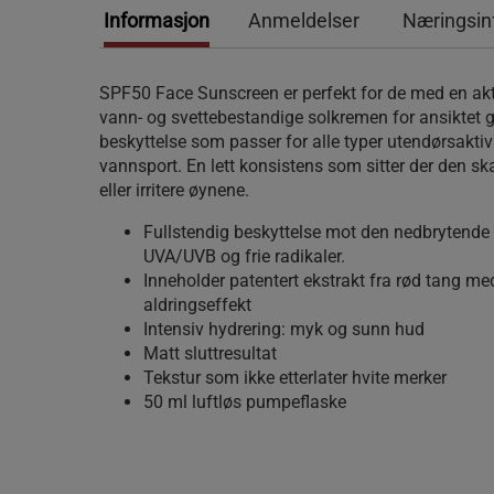
Informasjon
Anmeldelser
Næringsin
SPF50 Face Sunscreen er perfekt for de med en akti
vann- og svettebestandige solkremen for ansiktet gi
beskyttelse som passer for alle typer utendørsaktivit
vannsport. En lett konsistens som sitter der den sk
eller irritere øynene.
Fullstendig beskyttelse mot den nedbrytende 
UVA/UVB og frie radikaler.
Inneholder patentert ekstrakt fra rød tang med
aldringseffekt
Intensiv hydrering: myk og sunn hud
Matt sluttresultat
Tekstur som ikke etterlater hvite merker
50 ml luftløs pumpeflaske