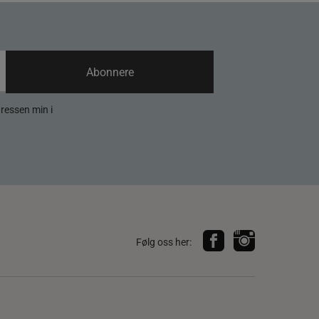
Abonnere
dressen min i
Følg oss her: