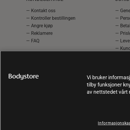
— Kontakt oss
— Gener
— Kontroller bestillingen
— Pers
— Angre kjøp
— Betal
— Reklamere
— Prisl
— FAQ
— Leve
— Kund
— Info
reklam
— Cooki
Vi bruker informasj
tilby funksjoner kn
av nettstedet vårt
Informasjonskap