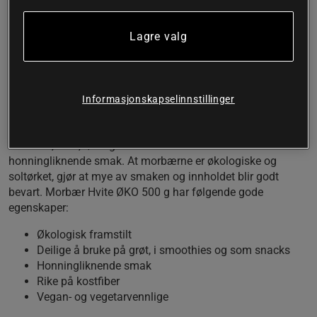
Morbær Hvite ØKO fra Rawpowder er økologiske og
soltørkede morbær med søt honningsmak. Morbærne er
Lagre valg
super å blande i smoothies, salat, bakverk, ha på grøten eller
bare spise som snacks.
Økologisk, soltørket morbær med gode egenskaper
Informasjonskapselinnstillinger
Morbær er et bær som stammer fra morbærtreet, kan bli
mellom 5-20 cm høye og finnes i mange forskjellige farger
som hvit, rosa, rød og svart. Hvite morbær har en
honningliknende smak. At morbærne er økologiske og
soltørket, gjør at mye av smaken og innholdet blir godt
bevart. Morbær Hvite ØKO 500 g har følgende gode
egenskaper:
Økologisk framstilt
Deilige å bruke på grøt, i smoothies og som snacks
Honningliknende smak
Rike på kostfiber
Vegan- og vegetarvennlige