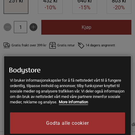
251 kr
452 kr
640 kr
803 kr
-10%
-15%
-20%
Kjøp
Gratis frakt over 399 kr
Gratis retur
14 dagers angrerett
SKU #A90001-95
| EAN
7340135200580
Morbær Hvite ØKO fra Rawpowder er økologiske og
soltørkede morbær med søt honningsmak. Morbærne er
Vi bruker informasjonskapsler for å få nettstedet vårt til å fungere
super å blande i smoothies, salat, bakverk, ha på grøten eller
ordentlig, tilpasse innhold og annonser, tilby funksjoner knyttet til
sosiale medier og analysere trafikken vår. Vi deler også informasjon
bare spise som snacks.
om din bruk av nettstedet vårt med våre partnere innenfor sosiale
medier, reklame og analyse.
More information
Les mer
Godta alle cookier
(3)
Informasjon
Anmeldelser
Næringsinformasjon & ingred