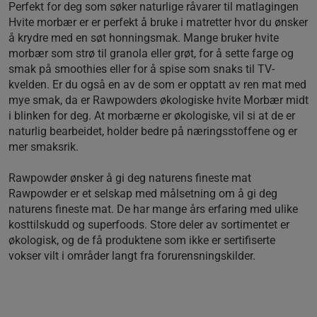
Perfekt for deg som søker naturlige råvarer til matlagingen
Hvite morbær er er perfekt å bruke i matretter hvor du ønsker
å krydre med en søt honningsmak. Mange bruker hvite
morbær som strø til granola eller grøt, for å sette farge og
smak på smoothies eller for å spise som snaks til TV-
kvelden. Er du også en av de som er opptatt av ren mat med
mye smak, da er Rawpowders økologiske hvite Morbær midt
i blinken for deg. At morbærne er økologiske, vil si at de er
naturlig bearbeidet, holder bedre på næringsstoffene og er
mer smaksrik.
Rawpowder ønsker å gi deg naturens fineste mat
Rawpowder er et selskap med målsetning om å gi deg
naturens fineste mat. De har mange års erfaring med ulike
kosttilskudd og superfoods. Store deler av sortimentet er
økologisk, og de få produktene som ikke er sertifiserte
vokser vilt i områder langt fra forurensningskilder.