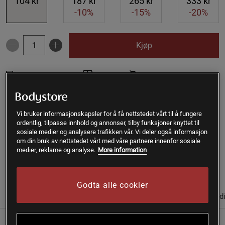
104 kr
187 kr
265 kr
333 kr
-10%
-15%
-20%
Kjøp
Gratis frakt over 399 kr
Gratis retur
14 dagers angrerett
SKU #A389-10
| EAN
7350046227392
Vi bruker informasjonskapsler for å få nettstedet vårt til å fungere
Kokosmel fra Powerfruits inneholder betydelig mindre
ordentlig, tilpasse innhold og annonser, tilby funksjoner knyttet til
karbohydrater og mer fiber enn vanlig mel og er et glutenfritt
sosiale medier og analysere trafikken vår. Vi deler også informasjon
om din bruk av nettstedet vårt med våre partnere innenfor sosiale
alternativ til hvetemel ved baking og matlaging.
medier, reklame og analyse.
More information
Les mer
Godta alle cookier
(5)
Informasjon
Anmeldelser
Næringsinformasjon & ingred