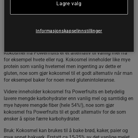
Kokosmel fra Powerfruits inneholder betydelig mindre
Lagre valg
karbohydrater og mer fiber enn vanlig mel og er et glutenfritt
alternativ til hvetemel ved baking og matlaging.
Naturlig fritt fra gluten
Informasjonskapselinnstillinger
Høyt innhold av fiber
Lavere innehold av karbohydrater enn vanlig mel
Kokosmel fra Powerfruits er et alternativ til vanlig mel fra
for eksempel hvete eller rug. Kokosmel inneholder like mye
protein som vanlig hvetemel men ingenting av dette er
gluten, noe som gjør kokosmel til et godt alternativ når man
for eksempel baker for noen med glutenintoleranse.
Videre inneholder kokosmel fra Powerfruits en betydelig
lavere mengde karbohydrater enn vanlig mel og samtidig en
mye høyere mengde fiber (hele 54%!), noe som gjør
kokosmel fra Powerfruits til et godt alternativ for de som
ønsker å spise færre karbohydrater.
Bruk:
Kokosmel kan brukes til å bake brød, kaker, paier og
mye annet bakverk. Erstatt ca 15-25% av det vanlige melet