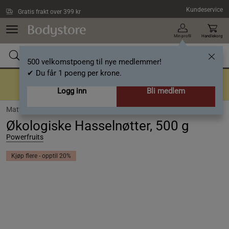
Hopp til hovedinnholdet
Kundeservice
Gratis frakt over 399 kr
Min profil
Handlekorg
500 velkomstpoeng til nye medlemmer!
✔ Du får 1 poeng per krone.
Tilbake til gode rutiner
Opptil 40%
Logg inn
Bli medlem
Matvarer /
Nøtter /
Hasselnøtter
Økologiske Hasselnøtter, 500 g
Powerfruits
Kjøp flere - opptil 20%