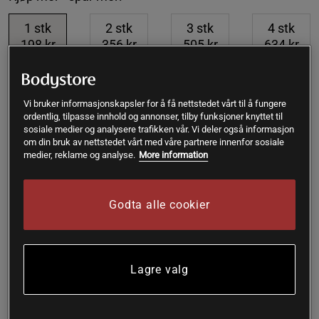
1
stk
2
stk
3
stk
4
stk
198 kr
356 kr
505 kr
634 kr
-10%
-15%
-20%
Vi bruker informasjonskapsler for å få nettstedet vårt til å fungere
Gi meg beskjed via e-post
ordentlig, tilpasse innhold og annonser, tilby funksjoner knyttet til
sosiale medier og analysere trafikken vår. Vi deler også informasjon
om din bruk av nettstedet vårt med våre partnere innenfor sosiale
Slutt på lager. Motta en mail så snart produktet finnes på
medier, reklame og analyse.
More information
!
lager igjen..
Godta alle cookier
SKU #A389-8
| EAN
7350046221055
Hasselnøtter fra Powerfruits er både ØKO og Raw. Naturlig
rik på umettet og flerumettet fett.
Lagre valg
Les mer