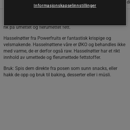
(3)
Informasjon
Anmeldelser
Næringsinformasjon & ingred
Informasjonskapselinnstillinger
Hasselnøtter fra Powerfruits er både ØKO og Raw. Naturlig
rik på umettet og flerumettet fett.
Hasselnøtter fra Powerfruits er fantastisk krispige og
velsmakende. Hasselnøttene våre er ØKO og behandles ikke
med varme, de er derfor også raw. Hasselnøtter har et rikt
innhold av umettede og flerumettede fettstoffer.
Bruk:
Spis dem direkte fra posen som sunn snacks, eller
hakk de opp og bruk til baking, desserter eller i müsli.