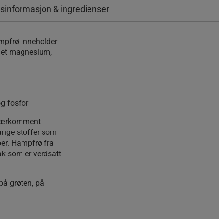
sinformasjon & ingredienser
ampfrø inneholder
annet magnesium,
og fosfor
 kjærkomment
mange stoffer som
ber. Hampfrø fra
ak som er verdsatt
 på grøten, på