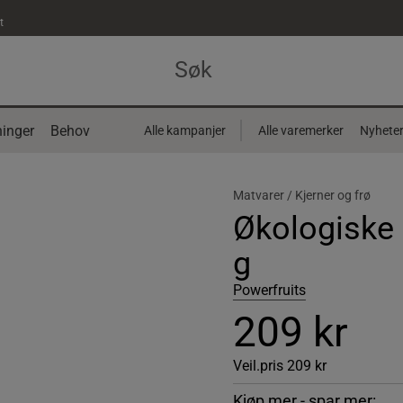
t
inger
Behov
Alle kampanjer
Alle varemerker
Nyhete
Matvarer /
Kjerner og frø
Økologiske 
g
Powerfruits
209 kr
Veil.pris
209 kr
Kjøp mer - spar mer: