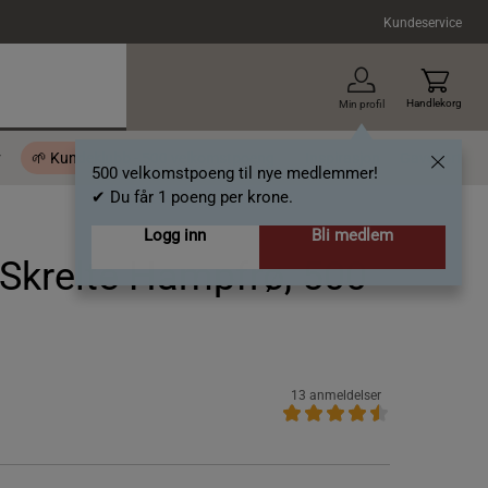
Kundeservice
Handlekorg
Min profil
r
🌱 Kundeklubb - 500 velkomstpoeng
Inspirasjon
Gavekort
500 velkomstpoeng til nye medlemmer!
✔ Du får 1 poeng per krone.
Logg inn
Bli medlem
Skrelte Hampfrø, 500
13 anmeldelser