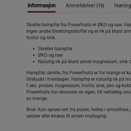
Informasjon
Anmeldelser
Næring
(13)
Skrelte hampfrø fra Powerfruits er ØKO og raw. H
ingen andre tilsetningsstoffer og er rik på blant 
fosfor og sink.
Skrellet hampfrø
ØKO og raw
Naturlig rik på blant annet magnesium, sink 
Hampfrø, skrelte, fra Powerfruits er for mange et
tillskudd i hverdagen. Hampfrø er naturlig rik på 
f.eks. protein, magnesium, fosfor, sink, jern og kob
Powerfruits har dessuten en egen, litt nøttaktig sm
av mange.
Bruk:
Kan spises rett fra posen, helles i smoothies,
salater eller brukes til annen matlaging.