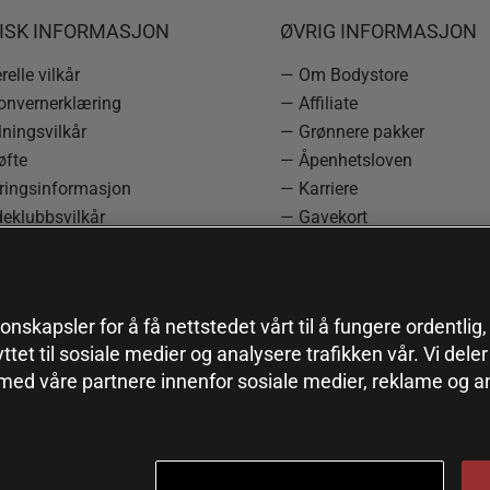
DISK INFORMASJON
ØVRIG INFORMASJON
elle vilkår
— Om Bodystore
onvernerklæring
— Affiliate
ningsvilkår
— Grønnere pakker
øfte
— Åpenhetsloven
ringsinformasjon
— Karriere
eklubbsvilkår
— Gavekort
rmasjon om angrerett og
— Kundeklubb
asjon
— Sitemap
einnstillinger
onskapsler for å få nettstedet vårt til å fungere ordentlig
yttet til sosiale medier og analysere trafikken vår. Vi del
 med våre partnere innenfor sosiale medier, reklame og a