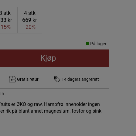
3
stk
4
stk
33 kr
669 kr
-15%
-20%
På lager
Kjøp
Gratis retur
14 dagers angrerett
19
fruits er ØKO og raw. Hampfrø inneholder ingen
 er rik på blant annet magnesium, fosfor og sink.