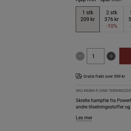
1
stk
2
stk
209 kr
376 kr
5
-10%
Gratis frakt over 399 kr
SKU #A389-5
| EAN
73500462225
Skrelte hampfrø fra Power
andre tilsetningsstoffer og
Les mer