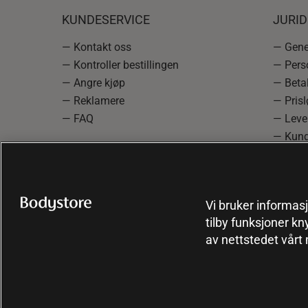
KUNDESERVICE
JURI
— Kontakt oss
— Gener
— Kontroller bestillingen
— Pers
— Angre kjøp
— Betal
— Reklamere
— Prisl
— FAQ
— Leve
— Kund
— Info
reklam
— Cooki
Vi bruker informasj
tilby funksjoner kn
av nettstedet vårt