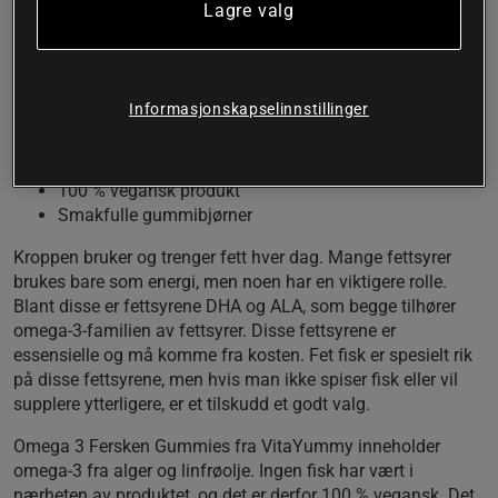
Lagre valg
VitaYummy gir omega-3, DHA og ALA fra algeolje og
linfrø. Dette er et helt vegansk produkt som også
kommer i form av deilige gummibjørner som er like
enkle som gode å spise.
Informasjonskapselinnstillinger
Omega-3 fra alger og linfrøolje
Med DHA og ALA
100 % vegansk produkt
Smakfulle gummibjørner
Kroppen bruker og trenger fett hver dag. Mange fettsyrer
brukes bare som energi, men noen har en viktigere rolle.
Blant disse er fettsyrene DHA og ALA, som begge tilhører
omega-3-familien av fettsyrer. Disse fettsyrene er
essensielle og må komme fra kosten. Fet fisk er spesielt rik
på disse fettsyrene, men hvis man ikke spiser fisk eller vil
supplere ytterligere, er et tilskudd et godt valg.
Omega 3 Fersken Gummies fra VitaYummy inneholder
omega-3 fra alger og linfrøolje. Ingen fisk har vært i
nærheten av produktet, og det er derfor 100 % vegansk. Det