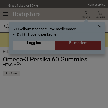
Hopp til hovedinnholdet
Kundeservice
Gratis frakt over 399 kr
Min profil
Handlekorg
500 velkomstpoeng til nye medlemmer!
✔ Du får 1 poeng per krone.
Tilbake til gode rutiner
Opptil 40%
Logg inn
Bli medlem
Helse /
Omega-3 & Fettsyrer /
Omega 3
Omega-3 Persika 60 Gummies
VITAYUMMY
Prisfunn