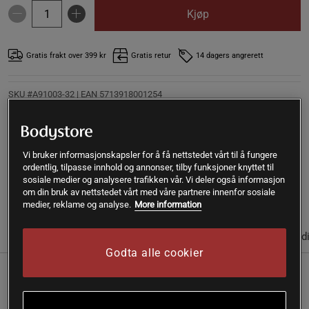
Kjøp
Gratis frakt over 399 kr
Gratis retur
14 dagers angrerett
SKU #A91003-32
| EAN
5713918001254
Omega 3 Fersken 60 Gummies er et kosttilskudd fra
VitaYummy. Med vegansk omega-3 fra alger og ALA fra
linfrø i smakfulle gummibjørner i stedet for kapsler eller
Vi bruker informasjonskapsler for å få nettstedet vårt til å fungere
tabletter.
ordentlig, tilpasse innhold og annonser, tilby funksjoner knyttet til
sosiale medier og analysere trafikken vår. Vi deler også informasjon
Les mer
om din bruk av nettstedet vårt med våre partnere innenfor sosiale
medier, reklame og analyse.
More information
(1)
Informasjon
Anmeldelser
Næringsinformasjon & ingred
Godta alle cookier
DHA og ALA er essensielle fettsyrer som kroppen må
få fra maten. Omega 3 Fersken 60 Gummies fra