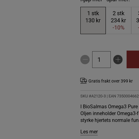
1
stk
2
stk
130 kr
234 kr
3
-10%
Gratis frakt over 399 kr
SKU #A2120-3
| EAN
7350004662
I BioSalmas Omega3 Pure & 
Oljen inneholder Omega3-f
styrke hjertets normale fun
Les mer