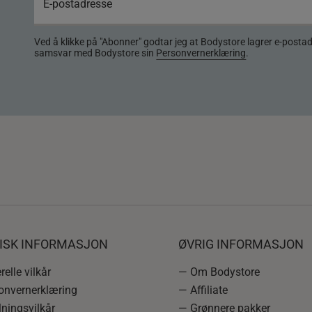
Ved å klikke på "Abonner" godtar jeg at Bodystore lagrer e-posta
samsvar med Bodystore sin
Personvernerklæring
.
DISK INFORMASJON
ØVRIG INFORMASJON
elle vilkår
— Om Bodystore
onvernerklæring
— Affiliate
ningsvilkår
— Grønnere pakker