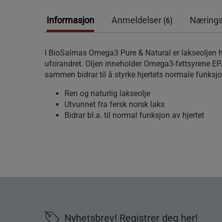
Informasjon
Anmeldelser
Nærings
(6)
I BioSalmas Omega3 Pure & Natural er lakseoljen he
uforandret. Oljen inneholder Omega3-fettsyrene E
sammen bidrar til å styrke hjertets normale funksjo
Ren og naturlig lakseolje
Utvunnet fra fersk norsk laks
Bidrar bl.a. til normal funksjon av hjertet
Nyhetsbrev! Registrer deg her!