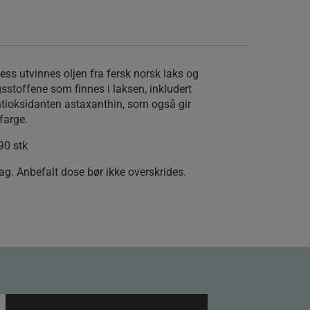
s utvinnes oljen fra fersk norsk laks og
sstoffene som finnes i laksen, inkludert
antioksidanten astaxanthin, som også gir
farge.
90 stk
ag. Anbefalt dose bør ikke overskrides.