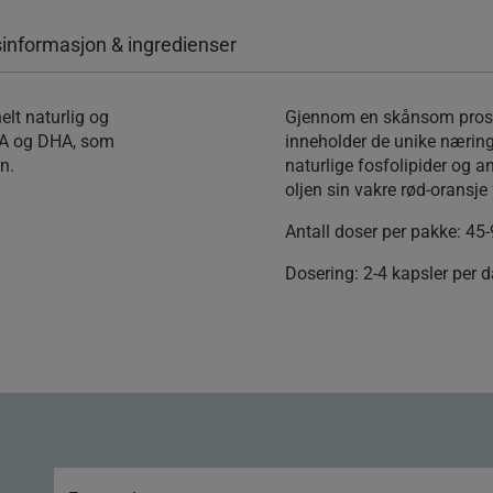
informasjon & ingredienser
lt naturlig og
Gjennom en skånsom proses
PA og DHA, som
inneholder de unike næring
n.
naturlige fosfolipider og 
oljen sin vakre rød-oransje 
Antall doser per pakke:
45-
Dosering:
2-4 kapsler per d