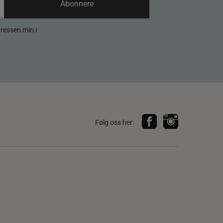
Abonnere
dressen min i
Følg oss her: