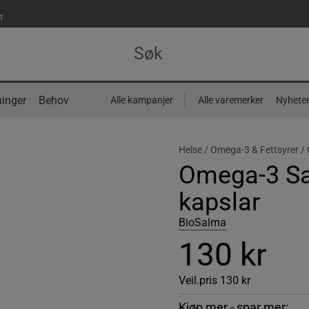
t
inger
Behov
Alle kampanjer
Alle varemerker
Nyhete
Helse /
Omega-3 & Fettsyrer /
Omega-3 Sa
kapslar
BioSalma
130 kr
Veil.pris
130 kr
Kjøp mer - spar mer: