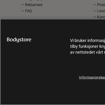
— Reklamere
— Prisl
— FAQ
— Leve
— Kund
— Info
reklam
— Cooki
Vi bruker informasj
tilby funksjoner kn
av nettstedet vårt
Informasjonskap