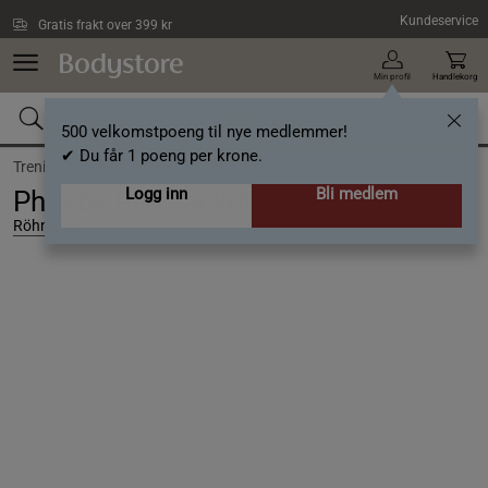
Hopp til hovedinnholdet
Kundeservice
Gratis frakt over 399 kr
Min profil
Handlekorg
500 velkomstpoeng til nye medlemmer!
✔ Du får 1 poeng per krone.
Trening /
Klær /
Jakker & vester
Logg inn
Bli medlem
Phoebe Pile Jacket, Peyote Beige, L
Röhnisch