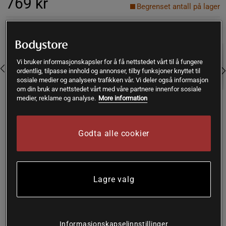
769 kr
Begrenset antall på lager
Farge:
Peyote Beige
Vi bruker informasjonskapsler for å få nettstedet vårt til å fungere
ordentlig, tilpasse innhold og annonser, tilby funksjoner knyttet til
sosiale medier og analysere trafikken vår. Vi deler også informasjon
om din bruk av nettstedet vårt med våre partnere innenfor sosiale
medier, reklame og analyse.
More information
Large
Godta alle cookier
Kjøp
Lagre valg
Gratis frakt over 399 kr
Gratis retur
14 dagers angrerett
SKU #111089S529R | EAN
7314840340244
Informasjonskapselinnstillinger