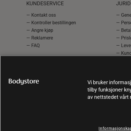
KUNDESERVICE
JURI
— Kontakt oss
— Gener
— Kontroller bestillingen
— Pers
— Angre kjøp
— Betal
— Reklamere
— Prisl
— FAQ
— Leve
— Kund
— Info
reklam
— Cooki
Vi bruker informasj
tilby funksjoner kn
av nettstedet vårt
Informasjonskap