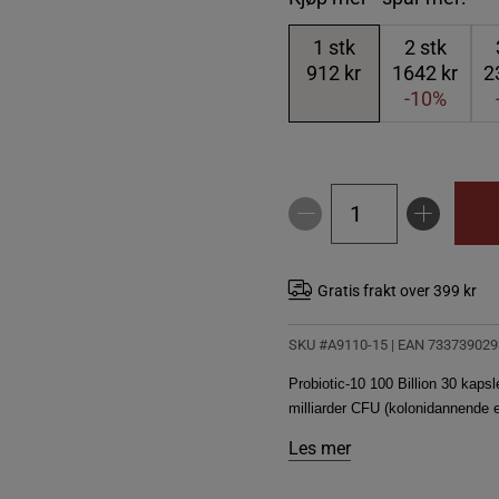
1
stk
2
stk
912 kr
1642 kr
2
-10%
Gratis frakt over 399 kr
SKU #A9110-15
| EAN
733739029
Probiotic-10 100 Billion 30 kapsl
milliarder CFU (kolonidannende e
Les mer