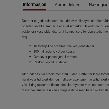
Informasjon
Anmeldelser
Næringsin
Dette er et godt balansert tilskudd av melkesyrebakterier båd
og totalt antall stammer. Det er et utmerket tilskudd når du øns
bakterier i kostholdet ditt for å kompensere for den stadig mer 
dag.
10 forskjellige stammer melkesyrebakterier
100 milliarder CFU per kapsel
Overlever passasjen til tarmen
Rasker i opptil 30 dager
Alt rundt oss blir stadig mer sterilt i dag. Dette har klare ford
har ikke alltid vært det, og melkesyrebakterier har alltid vært
vårt. I dag spiser de fleste ikke like mye sur mat, noe som føre
disse bakteriene. Du kan korrigere dette med bare 1–2 kapsl