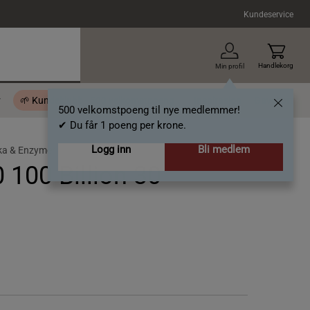
Kundeservice
Handlekorg
Min profil
r
🌱 Kundeklubb - 500 velkomstpoeng
Inspirasjon
Gavekort
500 velkomstpoeng til nye medlemmer!
✔ Du får 1 poeng per krone.
Logg inn
Bli medlem
ika & Enzymer
 100 Billion 30