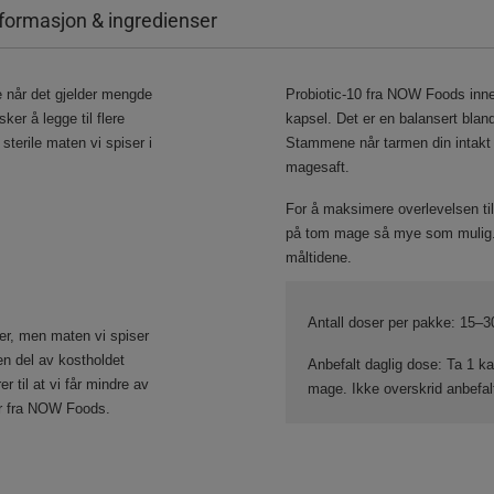
formasjon & ingredienser
e når det gjelder mengde
Probiotic-10 fra NOW Foods inne
ker å legge til flere
kapsel. Det er en balansert blan
sterile maten vi spiser i
Stammene når tarmen din intakt 
magesaft.
For å maksimere overlevelsen til 
på tom mage så mye som mulig. 
måltidene.
Antall doser per pakke:
15–30
eler, men maten vi spiser
 en del av kostholdet
Anbefalt daglig dose:
Ta 1 kap
r til at vi får mindre av
mage. Ikke overskrid anbefal
er fra NOW Foods.