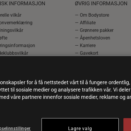
DISK INFORMASJON
ØVRIG INFORMASJON
elle vilkår
— Om Bodystore
onvernerklæring
— Affiliate
ningsvilkår
— Grønnere pakker
øfte
— Åpenhetsloven
ringsinformasjon
— Karriere
eklubbsvilkår
— Gavekort
rmasjon om angrerett og
— Kundeklubb
asjon
— Sitemap
einnstillinger
onskapsler for å få nettstedet vårt til å fungere ordentlig
yttet til sosiale medier og analysere trafikken vår. Vi del
 med våre partnere innenfor sosiale medier, reklame og a
Lagre valg
selinnstillinger