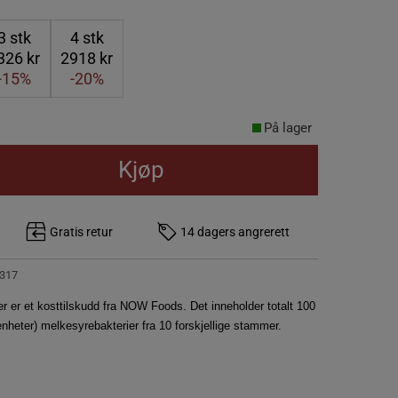
3
stk
4
stk
326 kr
2918 kr
-15%
-20%
På lager
Kjøp
Gratis retur
14 dagers angrerett
317
er er et kosttilskudd fra NOW Foods. Det inneholder totalt 100
nheter) melkesyrebakterier fra 10 forskjellige stammer.