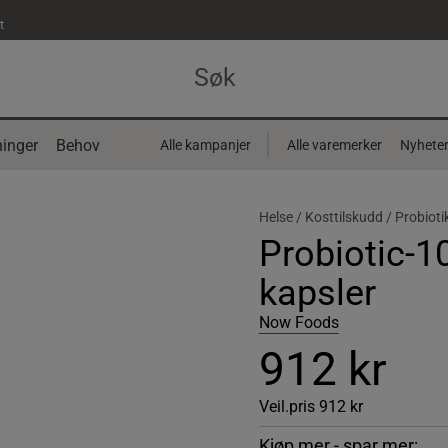
t
inger
Behov
Alle kampanjer
Alle varemerker
Nyhete
Helse /
Kosttilskudd /
Probiot
Probiotic-10
kapsler
Now Foods
912 kr
Veil.pris
912 kr
Kjøp mer - spar mer: