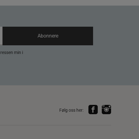
Abonnere
dressen min i
Følg oss her: