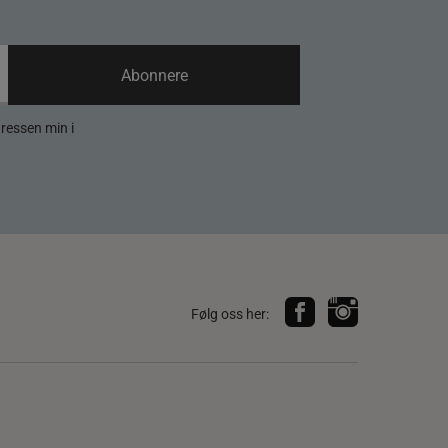
Abonnere
dressen min i
Følg oss her: