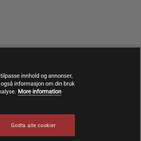
, tilpasse innhold og annonser,
er også informasjon om din bruk
nalyse.
More information
Godta alle cookier
 Sports Nutrition Group HSNG AB Bodystore - Orgnr: 556564-4258