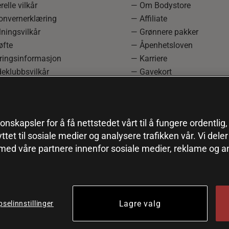
elle vilkår
— Om Bodystore
onvernerklæring
— Affiliate
ningsvilkår
— Grønnere pakker
øfte
— Åpenhetsloven
ringsinformasjon
— Karriere
eklubbsvilkår
— Gavekort
rmasjon om angrerett og
— Kundeklubb
asjon
— Sitemap
einnstillinger
onskapsler for å få nettstedet vårt til å fungere ordentlig
yttet til sosiale medier og analysere trafikken vår. Vi del
 med våre partnere innenfor sosiale medier, reklame og a
Lagre valg
selinnstillinger
© 2026 Health and