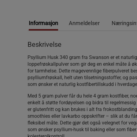
Informasjon
Anmeldelser
Næringsin
Beskrivelse
Psyllium Husk 340 gram fra Swanson er et naturli
loppefrøskallpulver som gir deg en enkel måte å øke
for tarmhelse. Dette magevennlige fiberpulveret be
psylliumfrøskall, helt uten tilsetningsstoffer, og pa
som ønsker et naturlig kostfibertillskudd i hverdag
Med 5 gram pulver får du hele 4 gram kostfiber, no
enkelt å støtte fordøyelsen og bidra til regelmessig
er glutenfritt og kan brukes i alt fra frokostblanding
smoothies eller lavkarbo oppskrifter – slik at du får
fleksibel måte. Dette gjør det også velegnet for ve
som ønsker psyllium-husk til baking eller som fiber
kolesterolkontroll.