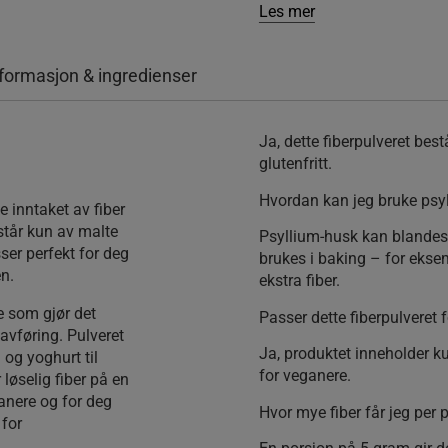
Les mer
formasjon & ingredienser
Ja, dette fiberpulveret best
glutenfritt.
g
Hvordan kan jeg bruke psy
 inntaket av fiber
står kun av malte
Psyllium-husk kan blandes 
sser perfekt for deg
brukes i baking – for eksemp
en.
ekstra fiber.
e som gjør det
Passer dette fiberpulveret 
 avføring. Pulveret
Ja, produktet inneholder k
 og yoghurt til
for veganere.
 løselig fiber på en
ganere og for deg
Hvor mye fiber får jeg per 
 for