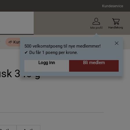
Kundeservice
Handlekorg
Min profil
r
🌱 Kundeklubb - 500 velkomstpoeng
Inspirasjon
Gavekort
500 velkomstpoeng til nye medlemmer!
✔ Du får 1 poeng per krone.
Logg inn
Bli medlem
usk 340 g