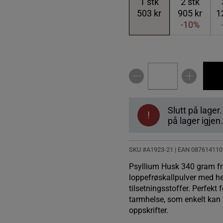
1
stk
2
stk
503 kr
905 kr
1
-10%
Slutt på lager
!
på lager igjen.
SKU #A1923-21
| EAN
087614110
Psyllium Husk 340 gram fra
loppefrøskallpulver med he
tilsetningsstoffer. Perfekt
tarmhelse, som enkelt kan b
oppskrifter.