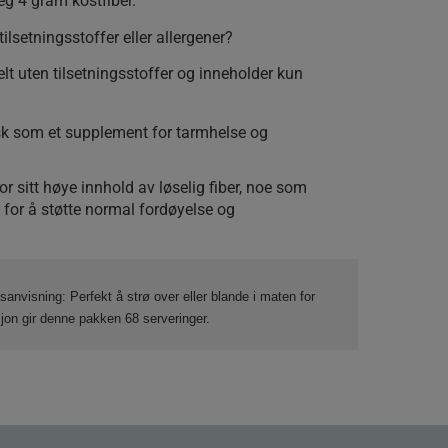
eg 4 gram kostfiber.
ilsetningsstoffer eller allergener?
helt uten tilsetningsstoffer og inneholder kun
sk som et supplement for tarmhelse og
or sitt høye innhold av løselig fiber, noe som
g for å støtte normal fordøyelse og
ksanvisning:
Perfekt å strø over eller blande i maten for
sjon gir denne pakken 68 serveringer.