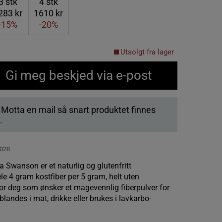
3
stk
4
stk
283 kr
1610 kr
-15%
-20%
Utsolgt fra lager
Gi meg beskjed via e-post
. Motta en mail så snart produktet finnes
.
028
 Swanson er et naturlig og glutenfritt
le 4 gram kostfiber per 5 gram, helt uten
 for deg som ønsker et magevennlig fiberpulver for
landes i mat, drikke eller brukes i lavkarbo-