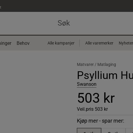
t
inger
Behov
Alle kampanjer
Alle varemerker
Nyhete
Matvarer /
Matlaging
Psyllium H
Swanson
503 kr
Veil.pris
503 kr
Kjøp mer - spar mer: