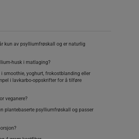
år kun av psylliumfrøskall og er naturlig
llium-husk i matlaging?
i smoothie, yoghurt, frokostblanding eller
el i lavkarbo-oppskrifter for å tilføre
for veganere?
un plantebaserte psylliumfrøskall og passer
porsjon?