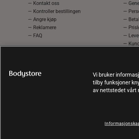
— Kontakt oss
— Gener
— Kontroller bestillingen
— Pers
— Angre kjøp
— Betal
— Reklamere
— Prisl
— FAQ
— Leve
— Kund
— Info
reklam
— Cooki
Vi bruker informasj
tilby funksjoner kn
av nettstedet vårt
Informasjonskap