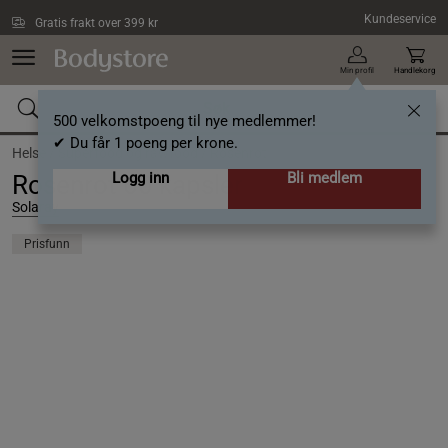
Hopp til hovedinnholdet
Kundeservice
Gratis frakt over 399 kr
Min profil
Handlekorg
500 velkomstpoeng til nye medlemmer!
✔ Du får 1 poeng per krone.
Helse /
Superfood og rawfood /
Rosenrot
Logg inn
Bli medlem
Rosenrot 60 kapsler
Solaray
Prisfunn