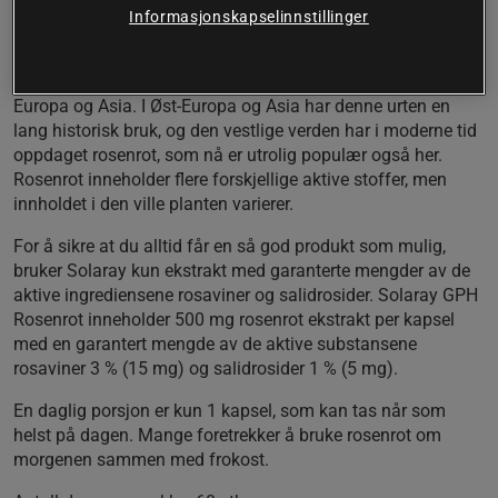
Vegansk
Informasjonskapselinnstillinger
Varer i 60 dager
Rosenrot trives best i kalde områder og høye høyder i
Europa og Asia. I Øst-Europa og Asia har denne urten en
lang historisk bruk, og den vestlige verden har i moderne tid
oppdaget rosenrot, som nå er utrolig populær også her.
Rosenrot inneholder flere forskjellige aktive stoffer, men
innholdet i den ville planten varierer.
For å sikre at du alltid får en så god produkt som mulig,
bruker Solaray kun ekstrakt med garanterte mengder av de
aktive ingrediensene rosaviner og salidrosider. Solaray GPH
Rosenrot inneholder 500 mg rosenrot ekstrakt per kapsel
med en garantert mengde av de aktive substansene
rosaviner 3 % (15 mg) og salidrosider 1 % (5 mg).
En daglig porsjon er kun 1 kapsel, som kan tas når som
helst på dagen. Mange foretrekker å bruke rosenrot om
morgenen sammen med frokost.