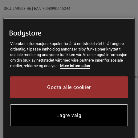
SKU #A9563-46
| EAN
7058990646244
Rosenrot 60 kapsler er et kosttilskudd fra Solaray med 500
mg rosenrot ekstrakt per kapsel, med en garantert mengde
av 3 % rosaviner og 1 % salidroside.
Vi bruker informasjonskapsler for å få nettstedet vårt til å fungere
ordentlig, tilpasse innhold og annonser, tilby funksjoner knyttet til
sosiale medier og analysere trafikken vår. Vi deler også informasjon
Les mer
om din bruk av nettstedet vårt med våre partnere innenfor sosiale
medier, reklame og analyse.
More information
Informasjon
Anmeldelser
Næringsinformasjon & ingredien
Godta alle cookier
Rosenrot er en plante som trives godt i høye høyder og kalde
områder. Rosenrot inneholder naturlig rosaviner og
salidrosider. Med Rosenrot fra Solaray får du en nøyaktig
Lagre valg
dosering av disse aktive stoffene i hver kapsel.
500 mg ekstrakt per kapsel
Garantert nivå av 3 % rosaviner og 1 % salidrosider