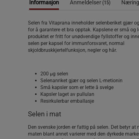
Informasjon
Anmeldelser
Næring
(15)
Selen fra Vitaprana inneholder selenberiket gjær o
for å garantere et bra opptak. Kapslene er små og l
produktet er fritt for unødvendige fyllstoffer og in
selen per kapsel for immunforsvaret, normal
skjoldbruskkjertelfunksjon, negler og hår.
200 µg selen
Selenanriket gjær og selen L-metionin
Små kapsler som er lette å svelge
Kapsler laget av pullulan
Resirkulerbar emballasje
Selen i mat
Den svenske jorden er fattig på selen. Det betyr at
maten blant annet varierer med den dyrkede marke