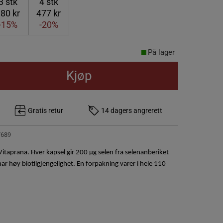
3
stk
4
stk
80 kr
477 kr
-15%
-20%
På lager
Kjøp
Gratis retur
14 dagers angrerett
7689
Vitaprana. Hver kapsel gir 200 μg selen fra selenanberiket
ar høy biotilgjengelighet. En forpakning varer i hele 110