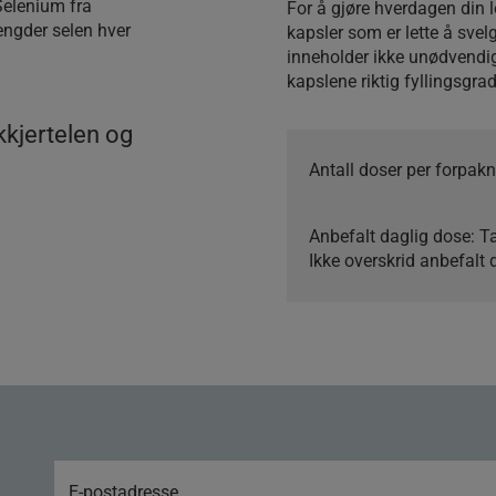
 Selenium fra
For å gjøre hverdagen din 
mengder selen hver
kapsler som er lette å svel
inneholder ikke unødvendig f
kapslene riktig fyllingsgrad
kkjertelen og
Antall doser per forpakn
Anbefalt daglig dose:
Ta
Ikke overskrid anbefalt 