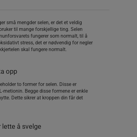
er små mengder selen, er det et veldig
ruker til mange forskjellige ting. Selen
mmunforsvarets fungerer som normalt, til å
ksidativt stress, det er nødvendig for negler
kkjertelen skal fungere normalt.
ta opp
holder to former for selen. Disse er
 L-metionin. Begge disse formene er enkle
ytte. Dette sikrer at kroppen din får det
lette å svelge