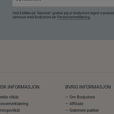
Ved å klikke på "Abonner" godtar jeg at Bodystore lagrer e-posta
samsvar med Bodystore sin
Personvernerklæring
.
DISK INFORMASJON
ØVRIG INFORMASJON
elle vilkår
— Om Bodystore
onvernerklæring
— Affiliate
ningsvilkår
— Grønnere pakker