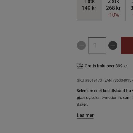
1
stk
2
stk
149 kr
268 kr
3
-10%
Gratis frakt over 399 kr
SKU #9019170
| EAN
735004915
Selenium er et kosttilskudd fra 
gjær og selen L-metionin, som h
dager.
Les mer