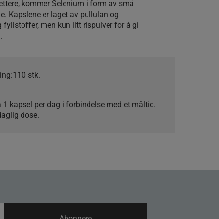
lettere, kommer Selenium i form av små
ge. Kapslene er laget av pullulan og
yllstoffer, men kun litt rispulver for å gi
.
ing:
110 stk.
 1 kapsel per dag i forbindelse med et måltid.
daglig dose.
Abonnere