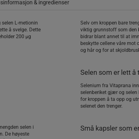
sinformasjon & ingredienser
g selen L-metionin
Selv om kroppen bare treng
ette å svelge. Dette
viktig grunnstoff som den b
neholder 200 µg
bidrar blant annet til at i
beskytte cellene våre mot o
og hår og for at skjoldbrus
Selen som er lett å 
Selenium fra Vitaprana inne
selenberiket gjær og selen
for kroppen å ta opp og utn
selenet den trenger.
 mengden selen i
Små kapsler som er 
n. De høyeste