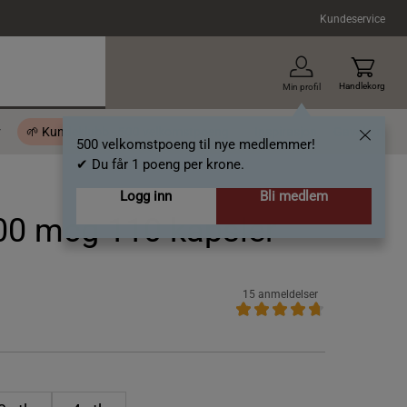
Kundeservice
Handlekorg
Min profil
r
🌱 Kundeklubb - 500 velkomstpoeng
Inspirasjon
Gavekort
500 velkomstpoeng til nye medlemmer!
✔ Du får 1 poeng per krone.
Logg inn
Bli medlem
00 mcg 110 kapsler
15 anmeldelser