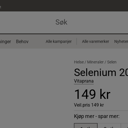
t
inger
Behov
Alle kampanjer
Alle varemerker
Nyhete
Helse /
Mineraler /
Selen
Selenium 2
Vitaprana
149 kr
Veil.pris
149 kr
Kjøp mer - spar mer: