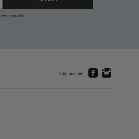
dressen min i
Følg oss her: