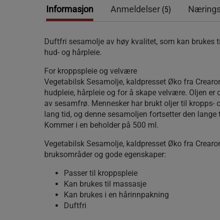
Informasjon
Anmeldelser
Nærings
(5)
Duftfri sesamolje av høy kvalitet, som kan brukes ti
hud- og hårpleie.
For kroppspleie og velvære
Vegetabilsk Sesamolje, kaldpresset Øko fra Crearom
hudpleie, hårpleie og for å skape velvære. Oljen er d
av sesamfrø. Mennesker har brukt oljer til kropps- 
lang tid, og denne sesamoljen fortsetter den lange 
Kommer i en beholder på 500 ml.
Vegetabilsk Sesamolje, kaldpresset Øko fra Crea
bruksområder og gode egenskaper:
Passer til kroppspleie
Kan brukes til massasje
Kan brukes i en hårinnpakning
Duftfri