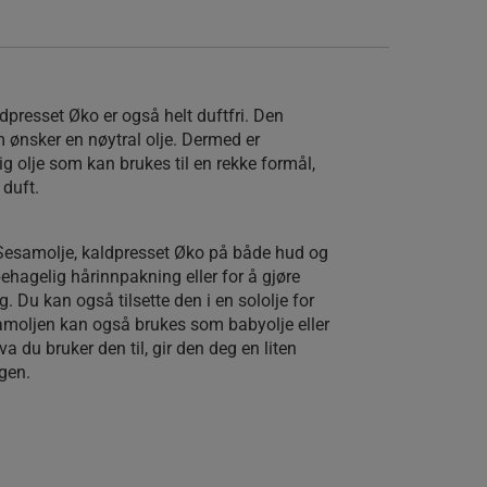
dpresset Øko er også helt duftfri. Den
 ønsker en nøytral olje. Dermed er
g olje som kan brukes til en rekke formål,
 duft.
Sesamolje, kaldpresset Øko på både hud og
behagelig hårinnpakning eller for å gjøre
 Du kan også tilsette den i en sololje for
amoljen kan også brukes som babyolje eller
a du bruker den til, gir den deg en liten
agen.