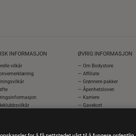
DISK INFORMASJON
ØVRIG INFORMASJON
elle vilkår
— Om Bodystore
onvernerklæring
— Affiliate
ningsvilkår
— Grønnere pakker
øfte
— Åpenhetsloven
ringsinformasjon
— Karriere
eklubbsvilkår
— Gavekort
rmasjon om angrerett og
— Kundeklubb
asjon
— Sitemap
einnstillinger
onskapsler for å få nettstedet vårt til å fungere ordentlig