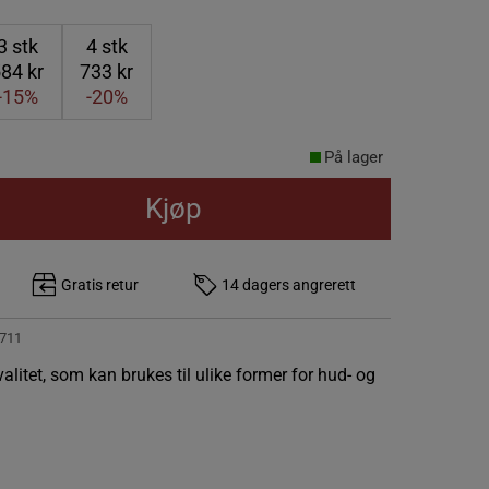
3
stk
4
stk
84 kr
733 kr
-15%
-20%
På lager
Kjøp
Gratis retur
14 dagers angrerett
711
alitet, som kan brukes til ulike former for hud- og