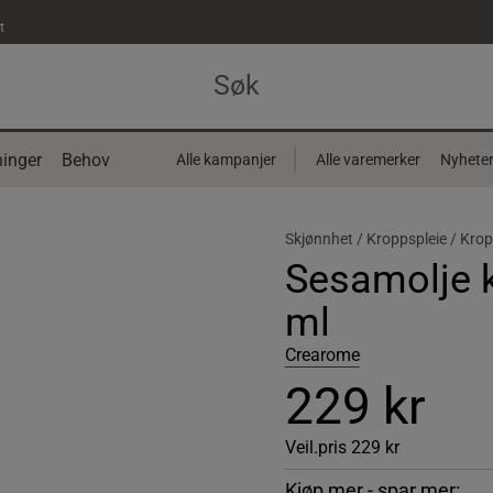
t
inger
Behov
Alle kampanjer
Alle varemerker
Nyhete
Skjønnhet /
Kroppspleie /
Krop
Sesamolje 
ml
Crearome
229 kr
Veil.pris
229 kr
Kjøp mer - spar mer: