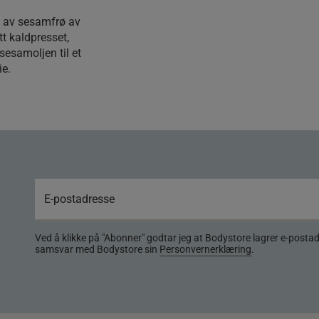
n av sesamfrø av
tt kaldpresset,
sesamoljen til et
ie.
Ved å klikke på "Abonner" godtar jeg at Bodystore lagrer e-posta
samsvar med Bodystore sin
Personvernerklæring
.