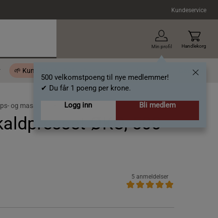
Kundeservice
Handlekorg
Min profil
r
🌱 Kundeklubb - 500 velkomstpoeng
Inspirasjon
Gavekort
500 velkomstpoeng til nye medlemmer!
✔ Du får 1 poeng per krone.
Logg inn
Bli medlem
ps- og massasjoljer
kaldpresset ØKO, 500
5 anmeldelser