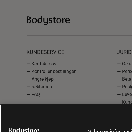
KUNDESERVICE
JURI
— Kontakt oss
— Gener
— Kontroller bestillingen
— Pers
— Angre kjøp
— Betal
— Reklamere
— Prisl
— FAQ
— Leve
— Kund
— Info
reklam
— Cooki
Vi bruker informasj