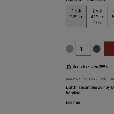
1
stk
2
stk
229 kr
412 kr
5
-10%
Gratis frakt over 399 kr
SKU #A2527-2
| EAN
7330970240
Duftfri sesamolje av høy kv
hårpleie.
Les mer