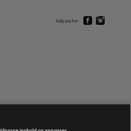
Følg oss her:
, tilpasse innhold og annonser,