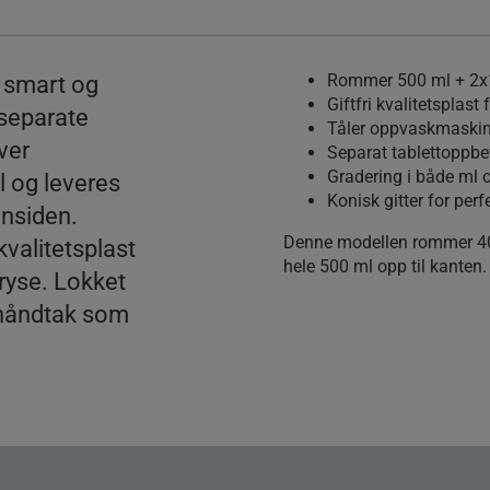
Rommer 500 ml + 2x
n smart og
Giftfri kvalitetsplast
 separate
Tåler oppvaskmaskin,
ver
Separat tablettoppbe
Gradering i både ml 
 og leveres
Konisk gitter for per
nnsiden.
Denne modellen rommer 40
kvalitetsplast
hele 500 ml opp til kanten.
ryse. Lokket
 håndtak som