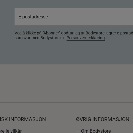
Ved å klikke på "Abonner" godtar jeg at Bodystore lagrer e-posta
samsvar med Bodystore sin
Personvernerklæring
.
DISK INFORMASJON
ØVRIG INFORMASJON
elle vilkår
— Om Bodystore