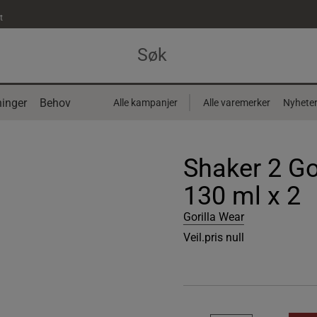
t
inger
Behov
Alle kampanjer
Alle varemerker
Nyhete
Shaker 2 Go
130 ml x 2
Gorilla Wear
Veil.pris
null