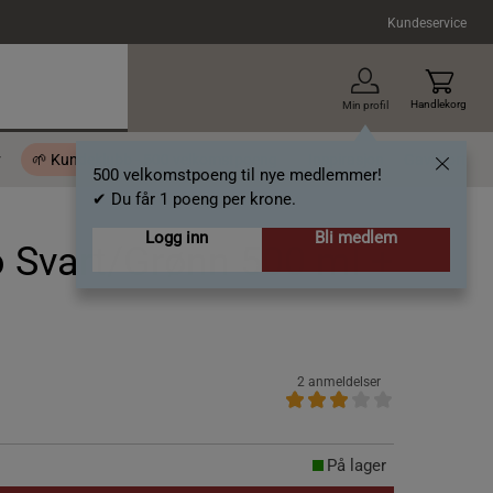
Kundeservice
Handlekorg
Min profil
r
🌱 Kundeklubb - 500 velkomstpoeng
Inspirasjon
Gavekort
500 velkomstpoeng til nye medlemmer!
✔ Du får 1 poeng per krone.
Logg inn
Bli medlem
 Svart/Grønn 500 ml +
2 anmeldelser
På lager