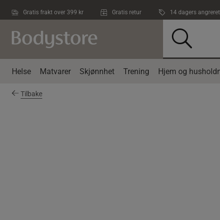
Hopp til hovedinnholdet
Gratis frakt over 399 kr
Gratis retur
14 dagers angreret
Helse
Matvarer
Skjønnhet
Trening
Hjem og husholdn
Tilbake