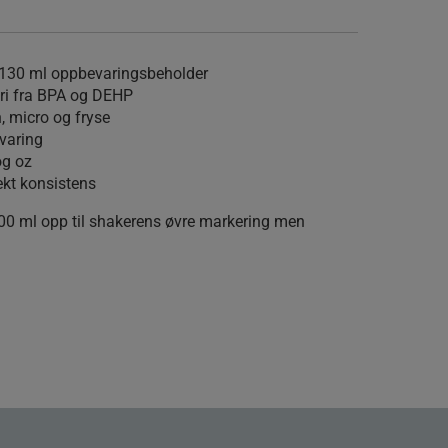
130 ml oppbevaringsbeholder
 fri fra BPA og DEHP
 micro og fryse
varing
og oz
fekt konsistens
0 ml opp til shakerens øvre markering men