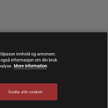
, tilpasse innhold og annonser,
er også informasjon om din bruk
nalyse.
More information
Godta alle cookier
 Sports Nutrition Group HSNG AB Bodystore - Orgnr: 556564-4258