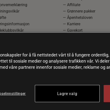
onvernerklæring
— Affiliate
ningsvilkår
— Grønnere pakker
øfte
— Åpenhetsloven
ringsinformasjon
— Karriere
eklubbsvilkår
— Gavekort
rmasjon om angrerett og
— Kundeklubb
asjon
— Sitemap
einnstillinger
onskapsler for å få nettstedet vårt til å fungere ordentlig
yttet til sosiale medier og analysere trafikken vår. Vi del
 med våre partnere innenfor sosiale medier, reklame og a
Lagre valg
selinnstillinger
© 2026 Health and