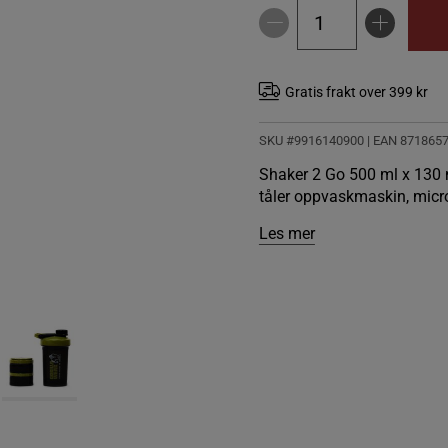
Gratis frakt over 399 kr
SKU #9916140900
| EAN
871865
Shaker 2 Go 500 ml x 130 m
tåler oppvaskmaskin, micro
Les mer