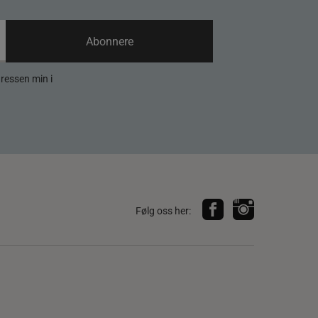
Abonnere
dressen min i
Følg oss her: