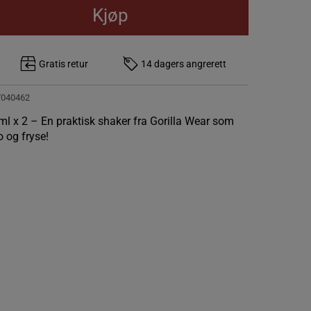
Kjøp
Gratis retur
14 dagers angrerett
7040462
l x 2 – En praktisk shaker fra Gorilla Wear som
 og fryse!