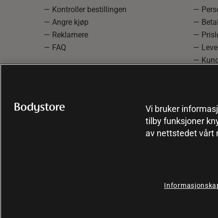
— Kontroller bestillingen
— Pers
— Angre kjøp
— Betal
— Reklamere
— Prisl
— FAQ
— Leve
— Kund
— Info
reklam
— Cooki
Vi bruker informasj
tilby funksjoner kn
av nettstedet vårt
Informasjonskap