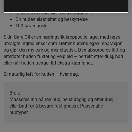
Inneholder hvetekim- og hvetekliolje
Beriket med solsikke- og avokadoolje
Gir huden elastisitet og beskyttelse
100 % vegansk
Skin Care Oil er en næringsrik kroppsolje laget med nøye
utvalgte ingredienser som støtter hudens egen reparasjon
og gjør den mykere og mer elastisk. Den absorberes lätt og
etterlater huden fuktet og velpleid – perfekt etter dusj, bad
eller når huden trenger litt ekstra kjærlighet.
Et naturlig løft for huden – hver dag.
Bruk:
Masseres inn på ren hud, helst daglig og etter dusj
eller bad for å bevare fuktigheten. Passer alle
hudtyper.