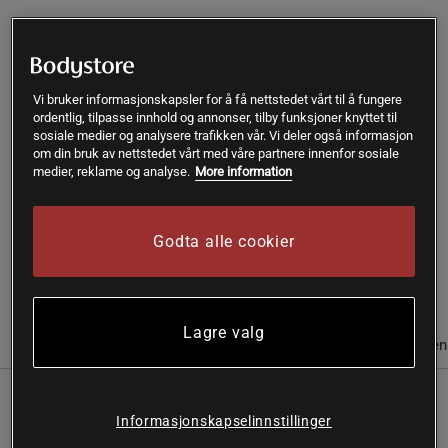
Gi meg beskjed via e-post
Vi bruker informasjonskapsler for å få nettstedet vårt til å fungere
Slutt på lager. Motta en mail så snart produktet finnes på
!
ordentlig, tilpasse innhold og annonser, tilby funksjoner knyttet til
lager igjen..
sosiale medier og analysere trafikken vår. Vi deler også informasjon
om din bruk av nettstedet vårt med våre partnere innenfor sosiale
medier, reklame og analyse.
More information
SKU #A131514-05
| EAN
7350142230036
Marja Entrich Skin Care Oil – Naturlig næring for myk og
smidig hud
Godta alle cookier
Les mer
Lagre valg
Informasjon
Anmeldelser
Næringsinformasjon & ingredien
En pleiende kroppsolje med plantebaserte oljer som styrker,
Informasjonskapselinnstillinger
mykgjør og tilfører intens fuktighet.