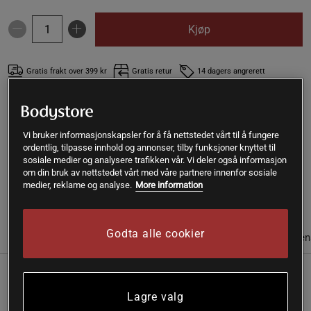
Kjøp
Gratis frakt over 399 kr
Gratis retur
14 dagers angrerett
SKU #A6087-23
| EAN
4001638580205
Hvis du ser etter en nattkrem som gir langvarig fuktighet og
Vi bruker informasjonskapsler for å få nettstedet vårt til å fungere
støtter hudgjenoppretting, så er Weleda Skin Food Night
ordentlig, tilpasse innhold og annonser, tilby funksjoner knyttet til
sosiale medier og analysere trafikken vår. Vi deler også informasjon
Cream det perfekte valget for deg.
om din bruk av nettstedet vårt med våre partnere innenfor sosiale
medier, reklame og analyse.
More information
Les mer
Godta alle cookier
Informasjon
Anmeldelser
Næringsinformasjon & ingredien
Weleda Skin Food Night Cream er den ultimate løsningen
Lagre valg
for deg med tørr hud på jakt etter langvarig fuktighet,