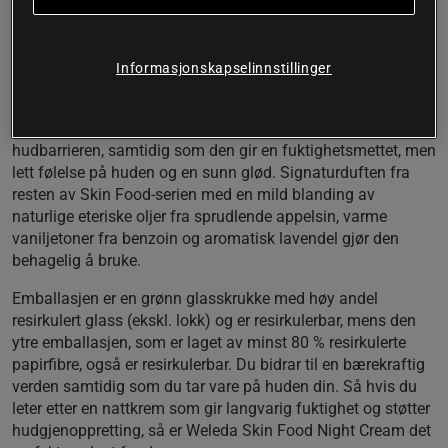
næring og effektiv støtte for hudens restitusjon i løpet av
natten. Formelen er basert på det effektive Skin Food-
ekstraktet (kamille, stemorfiolett, rosmarin og ringblomst)
og den silkemyke sacha inchi-oljen, som bidrar til å forbedre
Informasjonskapselinnstillinger
elastisiteten og gi myk og hydrert hud.
Nattkremen fremmer også cellefornyelsen og styrker
hudbarrieren, samtidig som den gir en fuktighetsmettet, men
lett følelse på huden og en sunn glød. Signaturduften fra
resten av Skin Food-serien med en mild blanding av
naturlige eteriske oljer fra sprudlende appelsin, varme
vaniljetoner fra benzoin og aromatisk lavendel gjør den
behagelig å bruke.
Emballasjen er en grønn glasskrukke med høy andel
resirkulert glass (ekskl. lokk) og er resirkulerbar, mens den
ytre emballasjen, som er laget av minst 80 % resirkulerte
papirfibre, også er resirkulerbar. Du bidrar til en bærekraftig
verden samtidig som du tar vare på huden din. Så hvis du
leter etter en nattkrem som gir langvarig fuktighet og støtter
hudgjenoppretting, så er Weleda Skin Food Night Cream det