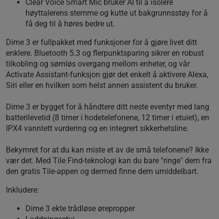
Clear Voice Smart Mic bruker AI til å isolere
høyttalerens stemme og kutte ut bakgrunnsstøy for å
få deg til å høres bedre ut.
Dime 3 er fullpakket med funksjoner for å gjøre livet ditt
enklere. Bluetooth 5.3 og flerpunktsparing sikrer en robust
tilkobling og sømløs overgang mellom enheter, og vår
Activate Assistant-funksjon gjør det enkelt å aktivere Alexa,
Siri eller en hvilken som helst annen assistent du bruker.
Dime 3 er bygget for å håndtere ditt neste eventyr med lang
batterilevetid (8 timer i hodetelefonene, 12 timer i etuiet), en
IPX4 vanntett vurdering og en integrert sikkerhetsline.
Bekymret for at du kan miste et av de små telefonene? Ikke
vær det. Med Tile Find-teknologi kan du bare "ringe" dem fra
den gratis Tile-appen og dermed finne dem umiddelbart.
Inkludere:
Dime 3 ekte trådløse ørepropper