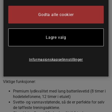
Førsteklasses lydkvalitet
Flis "Finn teknikk"
Godta alle cookier
Lang batterilevetid
Dime 3 har en støyisolerende passform for å sikre en fyldig,
klar lyd og en mer komfortabel passform, med en Stay-
Lagre valg
Aware-modus slik at du kan holde deg oppdatert på verden
rundt deg.
3 forhåndsinnstilte EQ-moduser optimaliserer lyden for alle
typer musikk, podcaster og videoer. Dime 3 får også YOU til
Informasjonskapselinnstillinger
å høres bedre ut. Clear Voice Smart Mic bruker AI for å
isolere høyttalerens stemme og kutte ut bakgrunnsstøy.
Viktige funksjoner:
Premium lydkvalitet med lang batterilevetid (8 timer i
hodetelefonene, 12 timer i etuiet)
Svette- og vannavstøtende, så de er perfekte for selv
de tøffeste treningsøktene.