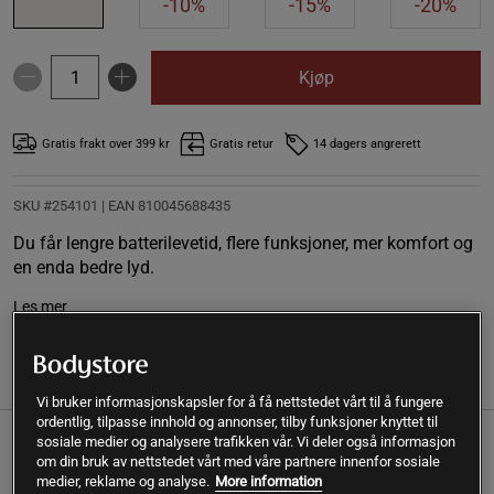
-10%
-15%
-20%
Kjøp
Gratis frakt over 399 kr
Gratis retur
14 dagers angrerett
SKU #254101
| EAN
810045688435
Du får lengre batterilevetid, flere funksjoner, mer komfort og
en enda bedre lyd.
Les mer
Informasjon
Anmeldelser
Vi bruker informasjonskapsler for å få nettstedet vårt til å fungere
ordentlig, tilpasse innhold og annonser, tilby funksjoner knyttet til
sosiale medier og analysere trafikken vår. Vi deler også informasjon
Du får lengre batterilevetid, flere funksjoner, mer komfort og
om din bruk av nettstedet vårt med våre partnere innenfor sosiale
en enda bedre lyd.
medier, reklame og analyse.
More information