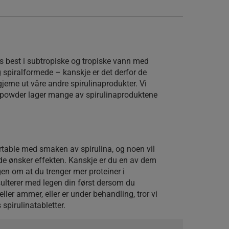
es best i subtropiske og tropiske vann med
 spiralformede – kanskje er det derfor de
gjerne ut våre andre spirulinaprodukter. Vi
awpowder lager mange av spirulinaproduktene
rtable med smaken av spirulina, og noen vil
 de ønsker effekten. Kanskje er du en av dem
en om at du trenger mer proteiner i
ulterer med legen din først dersom du
eller ammer, eller er under behandling, tror vi
spirulinatabletter.