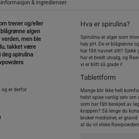
informasjon & ingredienser
som trener og/eller
Hva er spirulina?
n blågrønne algen
Spirulina er alger som triv
av verden, men ble
høy pH. De er blågrønne og
du, takket være
har fått navnet sitt? Sjekk 
 deg spirulina
har et bredt utvalg, og R
Rawpowders
vi er blitt så glade i!
Tablettform
 og er derfor
Mange blir ikke helt komfo
helst spise vanlig selv om
som har fått beskjed av leg
kroppen? Så lenge du kons
g
bruker medisiner, er gravid 
at du vil elske Rawpowders 