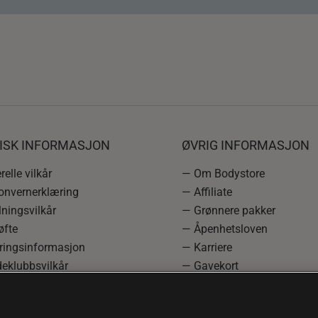
DISK INFORMASJON
ØVRIG INFORMASJON
elle vilkår
— Om Bodystore
onvernerklæring
— Affiliate
ningsvilkår
— Grønnere pakker
øfte
— Åpenhetsloven
ringsinformasjon
— Karriere
eklubbsvilkår
— Gavekort
rmasjon om angrerett og
— Kundeklubb
asjon
— Sitemap