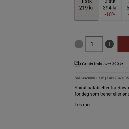
1
stk
2
stk
219 kr
394 kr
5
-10%
Gratis frakt over 399 kr
SKU #A90001-116
| EAN
7340135
Spirulinatabletter fra Rawp
for deg som trener eller øns
Les mer