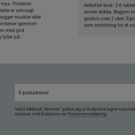
r mye. Proteiner
Anbefalt bruk:
3-6 tablet
ette er selvsagt
annen drikke. Begynn me
bygger muskler eller
gradvis over 2 uker. Egn
 proteiner gjennom
som erstatning for et va
pen med god
fyller på!
Ved å klikke på "Abonner" godtar jeg at Bodystore lagrer e-posta
samsvar med Bodystore sin
Personvernerklæring
.