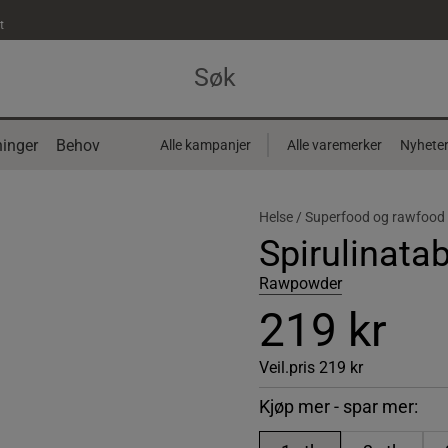
t
inger
Behov
Alle kampanjer
Alle varemerker
Nyhete
Helse /
Superfood og rawfood
Spirulinatab
Rawpowder
219 kr
Veil.pris
219 kr
Kjøp mer - spar mer: