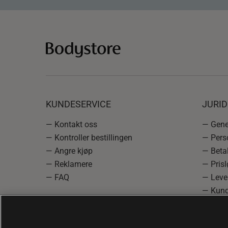
KUNDESERVICE
JURI
— Kontakt oss
— Gener
— Kontroller bestillingen
— Pers
— Angre kjøp
— Betal
— Reklamere
— Prisl
— FAQ
— Leve
— Kund
— Info
reklam