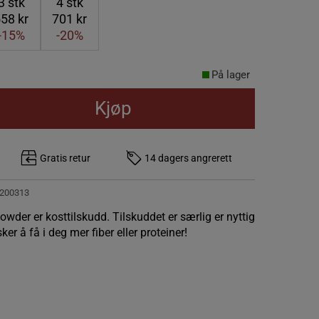
3
stk
4
stk
58 kr
701 kr
-15%
-20%
På lager
Kjøp
Gratis retur
14 dagers angrerett
200313
owder er kosttilskudd. Tilskuddet er særlig er nyttig
ker å få i deg mer fiber eller proteiner!