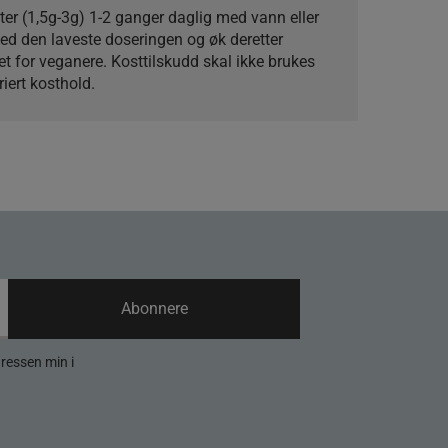
ter (1,5g-3g) 1-2 ganger daglig med vann eller
d den laveste doseringen og øk deretter
et for veganere. Kosttilskudd skal ikke brukes
riert kosthold.
Abonnere
dressen min i