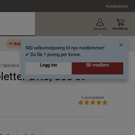
Kundeservice
Handlekorg
Min profil
r
🌱 Kundeklubb - 500 velkomstpoeng
Inspirasjon
Gavekort
500 velkomstpoeng til nye medlemmer!
✔ Du får 1 poeng per krone.
Logg inn
Bli medlem
 /
Spirulina
letter ØKO, 300 st
6 anmeldelser