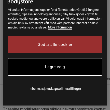
Vi bruker informasjonskapsler for å få nettstedet vårt til å fungere
Kjøp
ordentlig, tilpasse innhold og annonser, tilby funksjoner knyttet til
sosiale medier og analysere trafikken vår. Vi deler også informasjon
om din bruk av nettstedet vårt med våre partnere innenfor sosiale
Gratis frakt over 399 kr
Gratis retur
14 dagers angrerett
medier, reklame og analyse.
More information
SKU #A8088-40
| EAN
693749508014
Godta alle cookier
Theanin er en unik aminosyre som finnes i grønn te som
stimulerer produksjonen av alfabølger i hjernen.
Les mer
Lagre valg
Informasjon
Anmeldelser
Næringsinformasjon & ingredien
Informasjonskapselinnstillinger
Theanin er en unik aminosyre som finnes i grønn te som
stimulerer produksjonen av alfabølger i hjernen.
Theanine modifiserer også viktige nevrotransmittere knyttet