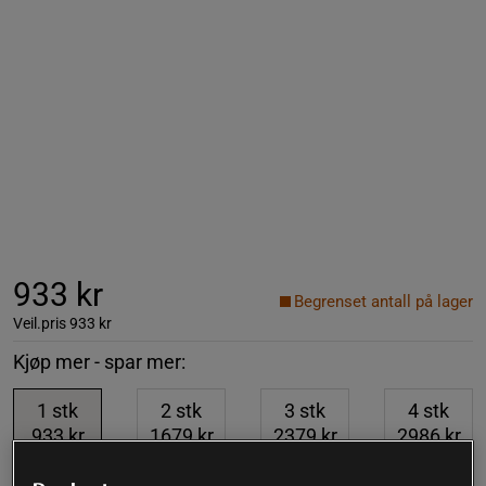
933 kr
Begrenset antall på lager
Veil.pris
933 kr
Kjøp mer - spar mer:
1
stk
2
stk
3
stk
4
stk
933 kr
1679 kr
2379 kr
2986 kr
-10%
-15%
-20%