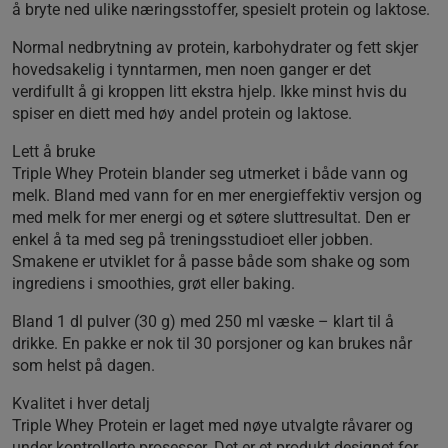
å bryte ned ulike næringsstoffer, spesielt protein og laktose.
Normal nedbrytning av protein, karbohydrater og fett skjer
hovedsakelig i tynntarmen, men noen ganger er det
verdifullt å gi kroppen litt ekstra hjelp. Ikke minst hvis du
spiser en diett med høy andel protein og laktose.
Lett å bruke
Triple Whey Protein blander seg utmerket i både vann og
melk. Bland med vann for en mer energieffektiv versjon og
med melk for mer energi og et søtere sluttresultat. Den er
enkel å ta med seg på treningsstudioet eller jobben.
Smakene er utviklet for å passe både som shake og som
ingrediens i smoothies, grøt eller baking.
Bland 1 dl pulver (30 g) med 250 ml væske – klart til å
drikke. En pakke er nok til 30 porsjoner og kan brukes når
som helst på dagen.
Kvalitet i hver detalj
Triple Whey Protein er laget med nøye utvalgte råvarer og
under kontrollerte prosesser. Det er et produkt designet for