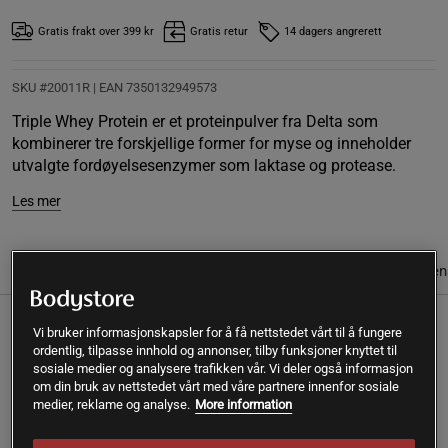
Gratis frakt over 399 kr
Gratis retur
14 dagers angrerett
SKU #20011R | EAN
7350132949573
Triple Whey Protein er et proteinpulver fra Delta som
kombinerer tre forskjellige former for myse og inneholder
utvalgte fordøyelsesenzymer som laktase og protease.
Les mer
Informasjon
Anmeldelser
Næringsinformasjon & ingredien
Vi bruker informasjonskapsler for å få nettstedet vårt til å fungere
Triple Whey Protein fra Delta kombinerer tre former for myse
ordentlig, tilpasse innhold og annonser, tilby funksjoner knyttet til
i form av isolat, konsentrat og hydrolysat. Den gir +23 gram
sosiale medier og analysere trafikken vår. Vi deler også informasjon
protein av høy kvalitet per porsjon. Pulveret inneholder også
om din bruk av nettstedet vårt med våre partnere innenfor sosiale
DigeZyme, et enzymkompleks som letter nedbrytningen av
medier, reklame og analyse.
More information
blant annet protein og laktose.