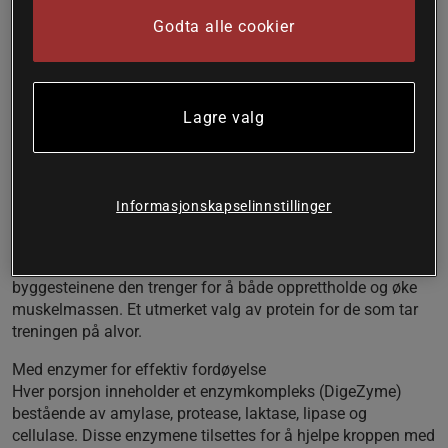
Tre former av myse
Godta alle cookier
+23 g protein
Med fordøyelsesenzymer
Uten tilsatt sukker
For trening og restitusjon
Lagre valg
Triple Whey Protein inneholder en balansert blanding av
isolat, konsentrat og hydrolysert myseprotein.
Kombinasjonen gir ikke bare et veldig høyt proteininnhold,
men bidrar også til et jevnere og litt kremere protein for de
Informasjonskapselinnstillinger
som ikke ønsker å gå på akkord med smaken.
Med + 23 gram protein per porsjon får kroppen alle
byggesteinene den trenger for å både opprettholde og øke
muskelmassen. Et utmerket valg av protein for de som tar
treningen på alvor.
Med enzymer for effektiv fordøyelse
Hver porsjon inneholder et enzymkompleks (DigeZyme)
bestående av amylase, protease, laktase, lipase og
cellulase. Disse enzymene tilsettes for å hjelpe kroppen med