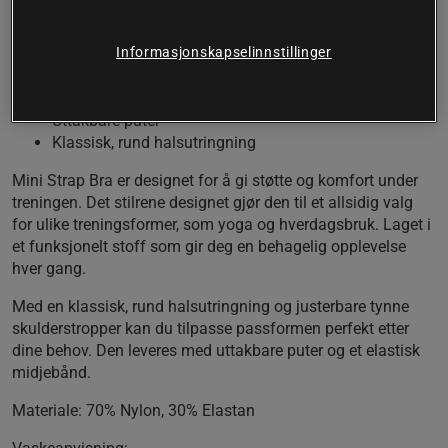
Mini Strap Brabehagelig passform for
optimal bevegelsesfrihet.
Informasjonskapselinnstillinger
Lett til middels støtte
Justerbare skulderstropper
Uttakbare puter
Klassisk, rund halsutringning
Mini Strap Bra er designet for å gi støtte og komfort under
treningen. Det stilrene designet gjør den til et allsidig valg
for ulike treningsformer, som yoga og hverdagsbruk. Laget i
et funksjonelt stoff som gir deg en behagelig opplevelse
hver gang.
Med en klassisk, rund halsutringning og justerbare tynne
skulderstropper kan du tilpasse passformen perfekt etter
dine behov. Den leveres med uttakbare puter og et elastisk
midjebånd.
Materiale:
70% Nylon, 30% Elastan