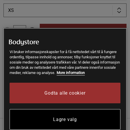
XS
Kjøp
Gratis frakt over 399 kr
Gratis retur
14 dagers angrerett
Vi bruker informasjonskapsler for å få nettstedet vårt til å fungere
ordentlig, tilpasse innhold og annonser, tilby funksjoner knyttet til
sosiale medier og analysere trafikken vår. Vi deler også informasjon
SKU #F087250802D87R | EAN
7333403047567
om din bruk av nettstedet vårt med våre partnere innenfor sosiale
medier, reklame og analyse.
More information
Få en stilig og komfortabel treningsopplevelse med Mini
Strap Bra fra Drop of Mindfulness.
Les mer
Godta alle cookier
Informasjon
Anmeldelser
Lagre valg