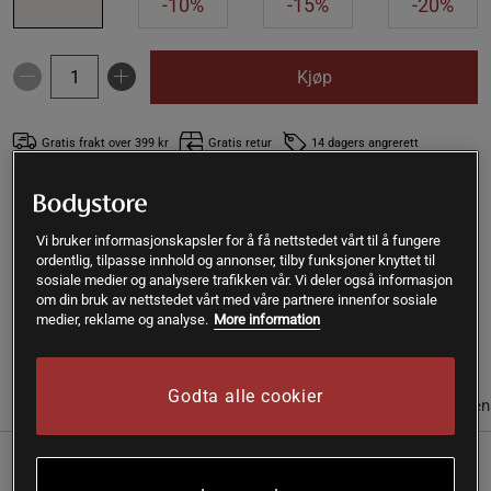
-10%
-15%
-20%
Kjøp
Gratis frakt over 399 kr
Gratis retur
14 dagers angrerett
SKU #A13120-03
| EAN
7350084400238
Vitamin D3 2000 IU Gummies, 60 stk er et kosttilskudd fra
Vi bruker informasjonskapsler for å få nettstedet vårt til å fungere
ordentlig, tilpasse innhold og annonser, tilby funksjoner knyttet til
Matters. Gummies med god appelsinsmak som inneholder
sosiale medier og analysere trafikken vår. Vi deler også informasjon
både vitamin D3 og sink.
om din bruk av nettstedet vårt med våre partnere innenfor sosiale
medier, reklame og analyse.
More information
Les mer
Godta alle cookier
Informasjon
Anmeldelser
Næringsinformasjon & ingredien
Vitamin D3 Gummies er like smakfulle som de er