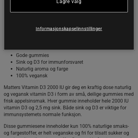
Lagre valg
funksjonelle. Delikate gummies med appelsinsmak
som inneholder både vitamin D3 og sink, viktige for
immunsystemets normale funksjon. Disse
gummiesene fra Matters inneholder kun 100%
Informasjonskapselinnstillinger
naturlige smaks- og fargestoffer, er helt veganske og
fri for tilsatt sukker og unødvendige tilsetningsstoffer.
Gode gummies
Sink og D3 for immunforsvaret
Naturlig aroma og farge
100% vegansk
Matters Vitamin D3 2000 IU gir deg en kraftig dose naturlig
og vegansk vitamin D3 i form av små, deilige gummies med
frisk appelsinsmak. Hver gummie inneholder hele 2000 IU
vitamin D3 og 2,5 mg sink. Både sink og D3 er viktige for
immunsystemets normale funksjon.
Disse gummiesene inneholder kun 100% naturlige smaks-
og fargestoffer, er helt veganske og fri for tilsatt sukker og