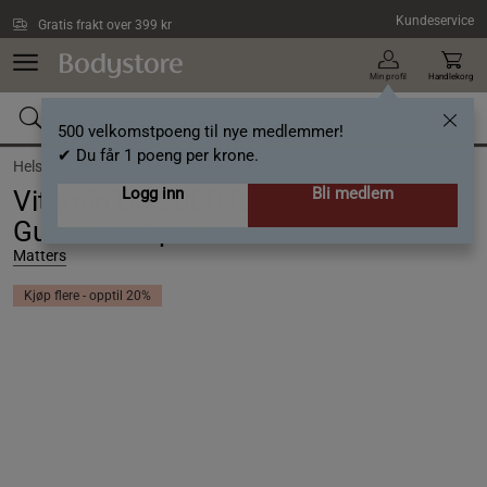
Hopp til hovedinnholdet
Kundeservice
Gratis frakt over 399 kr
Min profil
Handlekorg
500 velkomstpoeng til nye medlemmer!
✔ Du får 1 poeng per krone.
Helse /
Kosttilskudd /
Kombinert kosttilskudd
Logg inn
Bli medlem
Vitamin D3 2000 IU + Zink 60 st
Gummies Apelsinsmak
Matters
Kjøp flere - opptil 20%