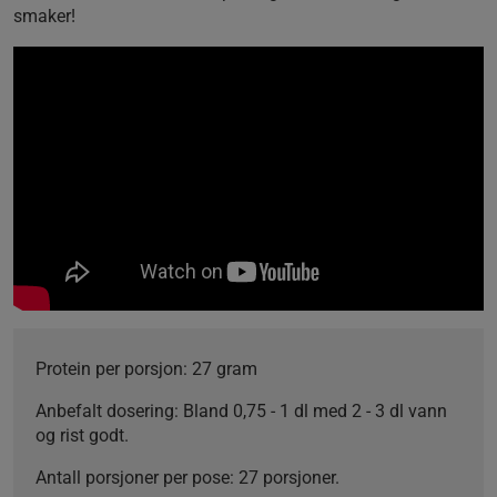
smaker!
Protein per porsjon
: 27 gram
Anbefalt dosering:
Bland 0,75 - 1 dl med 2 - 3 dl vann
og rist godt.
Antall porsjoner per pose:
27 porsjoner.