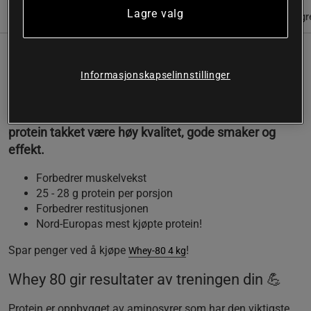
Lagre valg
(244)
Informasjon
Anmeldelser
Næringsinformasjon & ingr
Whey-80 fra Star Nutrition er et komplett
Informasjonskapselinnstillinger
proteinpulver som er tilpasset deg som driver
med idrett, bygger muskler eller vil forbrenne fett på
en mer effektiv måte! Nord-Europas mest solgte
protein takket være høy kvalitet, gode smaker og
effekt.
Forbedrer muskelvekst
25 - 28 g protein per porsjon
Forbedrer restitusjonen
Nord-Europas mest kjøpte protein!
Spar penger ved å kjøpe
!
Whey-80 4 kg
Whey 80 gir resultater av treningen din 💪
Protein er oppbygget av aminosyrer som har den viktigste