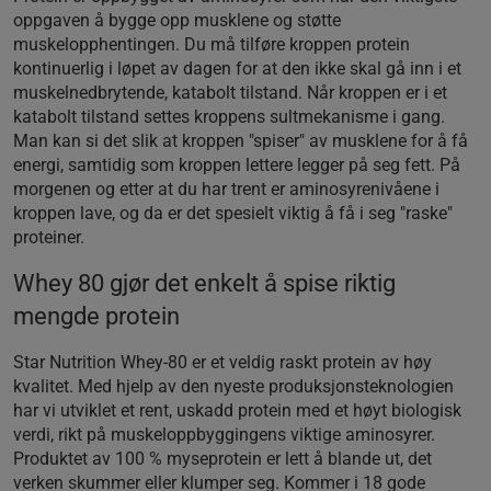
oppgaven å bygge opp musklene og støtte
muskelopphentingen. Du må tilføre kroppen protein
kontinuerlig i løpet av dagen for at den ikke skal gå inn i et
muskelnedbrytende, katabolt tilstand. Når kroppen er i et
katabolt tilstand settes kroppens sultmekanisme i gang.
Man kan si det slik at kroppen "spiser" av musklene for å få
energi, samtidig som kroppen lettere legger på seg fett. På
morgenen og etter at du har trent er aminosyrenivåene i
kroppen lave, og da er det spesielt viktig å få i seg "raske"
proteiner.
Whey 80 gjør det enkelt å spise riktig
mengde protein
Star Nutrition Whey-80 er et veldig raskt protein av høy
kvalitet. Med hjelp av den nyeste produksjonsteknologien
har vi utviklet et rent, uskadd protein med et høyt biologisk
verdi, rikt på muskeloppbyggingens viktige aminosyrer.
Produktet av 100 % myseprotein er lett å blande ut, det
verken skummer eller klumper seg. Kommer i 18 gode