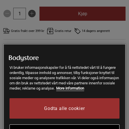
Kjøp
Gratis frakt over 399 kr
Gratis retur
14 dagers angrerett
Adam
Kåret til toppanmeldelse
Styr unna Raspberry, voiletcandy. Ellers er Whey 80 en soleklar 
vinner mest pga kvaliteten på proteinene, men og kvalitet over 
Vi bruker informasjonskapsler for å få nettstedet vårt til å fungere
tid på produktene sine.
ordentlig, tilpasse innhold og annonser, tilby funksjoner knyttet til
sosiale medier og analysere trafikken vår. Vi deler også informasjon
Har brukt whey 80 de siste 4 årene og jeg anbefaler alltid 
om din bruk av nettstedet vårt med våre partnere innenfor sosiale
denne til mine venner. Selv ved cutting så bruker jeg denne.
SKU #585R | EAN
7350049153445
medier, reklame og analyse.
More information
Star Nutrition Whey-80® är ett komplett proteinpulver som är
anpassat för dig som idrottar, bygger muskler, eller vill bränna
Godta alle cookier
fett på ett effektivare sätt!
Les mer