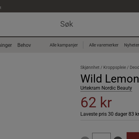
t
inger
Behov
Alle kampanjer
Alle varemerker
Nyhete
Skjønnhet /
Kroppspleie /
Deod
Wild Lemon
Urtekram Nordic Beauty
62 kr
Laveste pris 30 dager
83 k