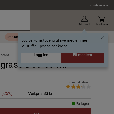
Kundeservice
Handlekorg
Min profil
r
🌱 Kundeklubb - 500 velkomstpoeng
Inspirasjon
Gavekort
500 velkomstpoeng til nye medlemmer!
✔ Du får 1 poeng per krone.
Logg inn
Bli medlem
orant
grass Deo 50 ml
3 anmeldelser
r
(-25%)
Veil.pris
83 kr
På lager