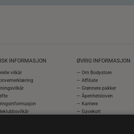
DISK INFORMASJON
ØVRIG INFORMASJON
elle vilkår
— Om Bodystore
onvernerklæring
— Affiliate
ningsvilkår
— Grønnere pakker
øfte
— Åpenhetsloven
ringsinformasjon
— Karriere
eklubbsvilkår
— Gavekort
rmasjon om angrerett og
— Kundeklubb
asjon
— Sitemap