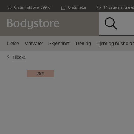
Hopp til hovedinnholdet
Gratis frakt over 399 kr
Gratis retur
14 dagers angreret
Helse
Matvarer
Skjønnhet
Trening
Hjem og husholdn
Tilbake
25%