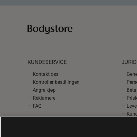
KUNDESERVICE
JURI
— Kontakt oss
— Gener
— Kontroller bestillingen
— Pers
— Angre kjøp
— Betal
— Reklamere
— Prisl
— FAQ
— Leve
— Kund
— Info
reklam