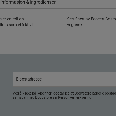
informasjon & ingredienser
er en roll-on
Sertifisert av Ecocert Cos
itrus som effektivt
vegansk
Ved å klikke på "Abonner" godtar jeg at Bodystore lagrer e-posta
samsvar med Bodystore sin
Personvernerklæring
.