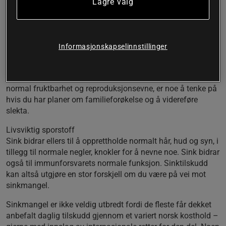
Lagre valg
bruk i kosttilskudd. Ellers bindes kelatert sink lettere til for
eksempel hår enn annen sink, slik at normal hårvekst
opprettholdes. For dem som er opptatt av å ha en sunn og
fyldig manke, kan Star Nutrition Zinc i så måte være noe å
Informasjonskapselinnstillinger
prøve ut.
Ellers har tilførsel av sink mange positive helsemessige og
livsnødvendige funksjoner i kroppen. At sink bidrar til
normal fruktbarhet og reproduksjonsevne, er noe å tenke på
hvis du har planer om familieforøkelse og å videreføre
slekta.
Livsviktig sporstoff
Sink bidrar ellers til å opprettholde normalt hår, hud og syn, i
tillegg til normale negler, knokler for å nevne noe. Sink bidrar
også til immunforsvarets normale funksjon. Sinktilskudd
kan altså utgjøre en stor forskjell om du være på vei mot
sinkmangel.
Sinkmangel er ikke veldig utbredt fordi de fleste får dekket
anbefalt daglig tilskudd gjennom et variert norsk kosthold –