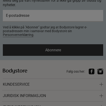
Meld deg på vårt nyhetsbrev for å ikke gå glipp av tilbud og
nyheter.
Ved å klikke på "Abonner" godtar jeg at Bodystore lagrer e-
postadressen min i samsvar med Bodystore sin
Personvernerklæring
.
Abonnere
Følg oss her:
KUNDESERVICE
JURIDISK INFORMASJON