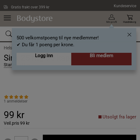
Hopp til hovedinnholdet
Kundeservice
Gratis frakt over 399 kr
Min profil
Handlekorg
500 velkomstpoeng til nye medlemmer!
✔ Du får 1 poeng per krone.
Helse /
Mineraler /
Sink
Logg inn
Bli medlem
Sink 25 mg 90 kapsler
Star Nutrition
1 anmeldelser
99 kr
Utsolgt fra lager
Veil.pris
99 kr