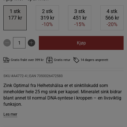
1
stk
2
stk
3
stk
4
stk
177 kr
319 kr
451 kr
566 kr
-10%
-15%
-20%
Kjøp
Gratis frakt over 399 kr
Gratis retur
14 dagers angrerett
SKU #A4772-4
| EAN
7350026472583
Zink Optimal fra Helhetshälsa er et sinktilskudd som
inneholder hele 25 mg sink per kapsel. Mineralet sink bidrar
blant annet til normal DNA-syntese i kroppen – en livsviktig
funksjon.
Les mer