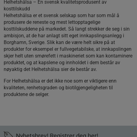
Helhetshälsa – En svensk kvalitetsprodusent av
kosttilskudd
Helhetshälsa er et svensk selskap som har som mål å
produsere de reneste og mest lettopptagelige
kosttilskuddene på markedet. Så langt strekker de seg i sin
ambisjon, at de har anlagt sitt eget innkapslingsanlegg i
Borghamn, Sverige. Slik kan de være helt sikre på at
produkter for eksempel er fullvegetabilske, at innkapslingen
skjer helt uten smørefett i maskineriet som kan kontaminere
produktet, og at kapslene og innholdet i dem består av
nøyaktig det Helhetshälsa sier de består av.
For Helhetshälsa er det ikke noe som er viktigere enn
kvaliteten, renhetsgraden og biotilgjengeligheten til
produktene de selger.
Nyhetsbrev! Registrer deg her!