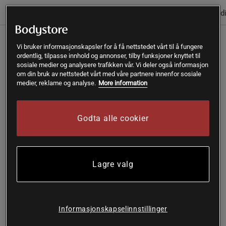
(3)
Informasjon
Anmeldelser
Næringsinformasjon & ingred
Zink Optimal fra Helhetshälsa er et sinktilskudd som
Vi bruker informasjonskapsler for å få nettstedet vårt til å fungere
inneholder hele 25 mg sink per kapsel. Mineralet sink bidrar
ordentlig, tilpasse innhold og annonser, tilby funksjoner knyttet til
sosiale medier og analysere trafikken vår. Vi deler også informasjon
blant annet til normal DNA-syntese i kroppen – en livsviktig
om din bruk av nettstedet vårt med våre partnere innenfor sosiale
funksjon.
medier, reklame og analyse.
More information
Vegetabilsk sinktilskudd med hele 25 mg per kapsel
Med Zink Optimal fra den svenske kvalitetsprodusenten
Godta alle cookier
Helhetshälsa, får du sink i vegetabilske kapsler som kan
inntas av både vegetarianere, veganere og andre som av
ulike grunner vil ha et fullvegetabilsk sinktilskudd. Med 25
mg sink per kapsel, får du mer enn dekket dagsbehovet.
Lagre valg
Zink Optimal fra Helhetshälsa kan blant annet bidra til ...
Å opprettholde normal hud, normale knokler og negler
og normalt hår
Informasjonskapselinnstillinger
Å opprettholde et normalfungerende immunforsvar
Å opprettholde omsetningen av syre og base i kroppen