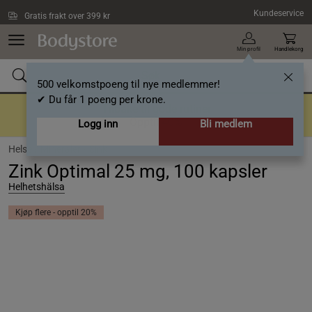
Hopp til hovedinnholdet
Kundeservice
Gratis frakt over 399 kr
Min profil
Handlekorg
500 velkomstpoeng til nye medlemmer!
✔ Du får 1 poeng per krone.
Tilbake til gode rutiner
Opptil 40%
Logg inn
Bli medlem
Helse /
Mineraler /
Sink
Zink Optimal 25 mg, 100 kapsler
Helhetshälsa
Kjøp flere - opptil 20%