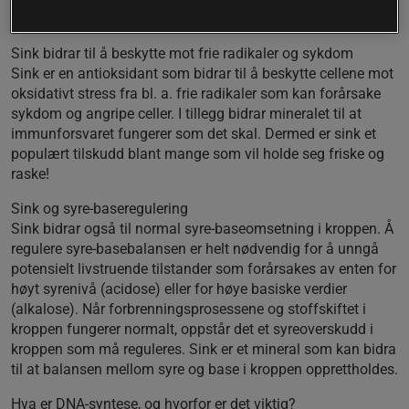
At DNA-syntesen foregår normalt
Sink bidrar til å beskytte mot frie radikaler og sykdom
Sink er en antioksidant som bidrar til å beskytte cellene mot
oksidativt stress fra bl. a. frie radikaler som kan forårsake
sykdom og angripe celler. I tillegg bidrar mineralet til at
immunforsvaret fungerer som det skal. Dermed er sink et
populært tilskudd blant mange som vil holde seg friske og
raske!
Sink og syre-baseregulering
Sink bidrar også til normal syre-baseomsetning i kroppen. Å
regulere syre-basebalansen er helt nødvendig for å unngå
potensielt livstruende tilstander som forårsakes av enten for
høyt syrenivå (acidose) eller for høye basiske verdier
(alkalose). Når forbrenningsprosessene og stoffskiftet i
kroppen fungerer normalt, oppstår det et syreoverskudd i
kroppen som må reguleres. Sink er et mineral som kan bidra
til at balansen mellom syre og base i kroppen opprettholdes.
Hva er DNA-syntese, og hvorfor er det viktig?