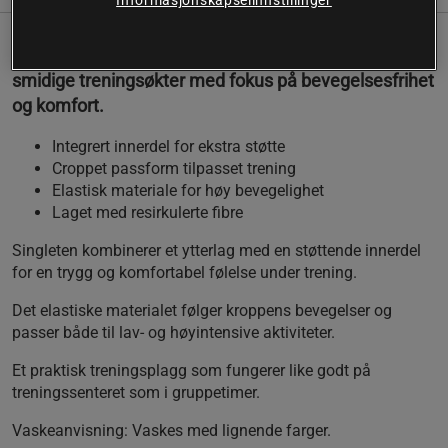
Denne 2‑i‑1‑singleten fra Björn Borg er utviklet for
smidige treningsøkter med fokus på bevegelsesfrihet
og komfort.
Integrert innerdel for ekstra støtte
Croppet passform tilpasset trening
Elastisk materiale for høy bevegelighet
Laget med resirkulerte fibre
Singleten kombinerer et ytterlag med en støttende innerdel
for en trygg og komfortabel følelse under trening.
Det elastiske materialet følger kroppens bevegelser og
passer både til lav- og høyintensive aktiviteter.
Et praktisk treningsplagg som fungerer like godt på
treningssenteret som i gruppetimer.
Vaskeanvisning:
Vaskes med lignende farger.