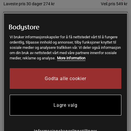
Laveste pris 30 dager
274 kr
Veil.pris
549 kr
L
Utsolgt fra lager
Vi bruker informasjonskapsler for å få nettstedet vårt til å fungere
Gi meg beskjed via e-post
ordentlig, tilpasse innhold og annonser, tilby funksjoner knyttet til
sosiale medier og analysere trafikken vår. Vi deler også informasjon
om din bruk av nettstedet vårt med våre partnere innenfor sosiale
medier, reklame og analyse.
More information
Slutt på lager. Motta en mail så snart produktet finnes på
!
lager igjen..
Godta alle cookier
SKU #10005277_PK116R | EAN
7321465911926
En funksjonell treningssinglet med integrert støtte som
kombinerer stil og ytelse.
Lagre valg
Les mer
Informasjon
Anmeldelser
Informasjonskapselinnstillinger