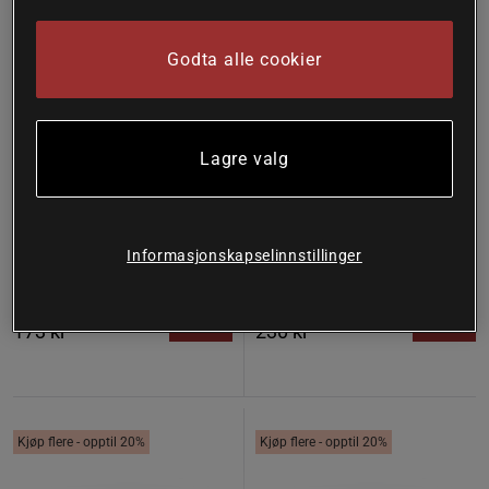
Godta alle cookier
Lagre valg
1 anmeldelser
1 anmeldelser
Magnesium 120 kapsler
Hår & Negler Biotin Sink
Kollagen 90 kapsler
A+
Informasjonskapselinnstillinger
A+
Kjøp
Kjøp
173 kr
230 kr
Kjøp flere - opptil 20%
Kjøp flere - opptil 20%