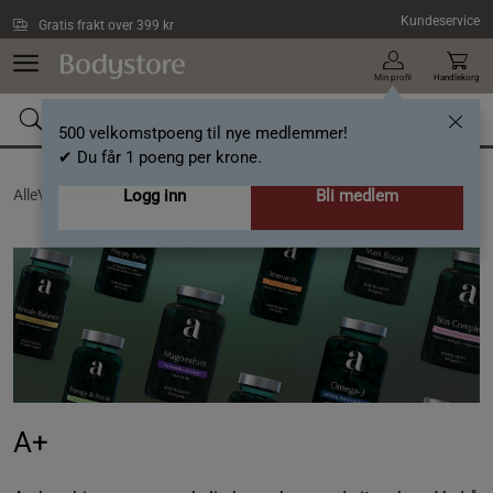
Hopp til hovedinnholdet
Kundeservice
Gratis frakt over 399 kr
Min profil
Handlekorg
500 velkomstpoeng til nye medlemmer!
✔ Du får 1 poeng per krone.
AlleVaremerker /
Logg inn
A+
Bli medlem
A+