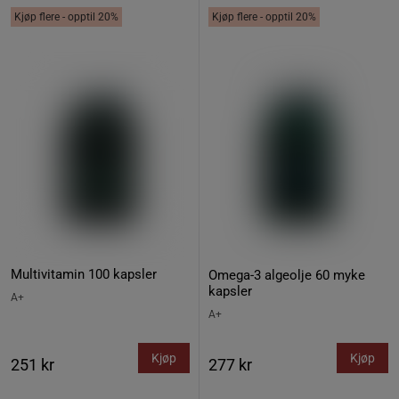
Kjøp flere - opptil 20%
Kjøp flere - opptil 20%
Multivitamin 100 kapsler
Omega-3 algeolje 60 myke
kapsler
A+
A+
Kjøp
Kjøp
251 kr
277 kr