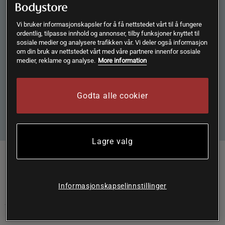
Meld deg på vårt nyhetsbrev for å ikke gå glipp av tilbud og
nyheter.
Vi bruker informasjonskapsler for å få nettstedet vårt til å fungere
ordentlig, tilpasse innhold og annonser, tilby funksjoner knyttet til
sosiale medier og analysere trafikken vår. Vi deler også informasjon
om din bruk av nettstedet vårt med våre partnere innenfor sosiale
medier, reklame og analyse.
More information
Ved å klikke på "Abonner" godtar jeg at Bodystore lagrer e-
postadressen min i samsvar med Bodystore sin
Personvernerklæring
.
Godta alle cookier
Abonnere
Lagre valg
Følg oss her:
Informasjonskapselinnstillinger
KUNDESERVICE
JURIDISK INFORMASJON