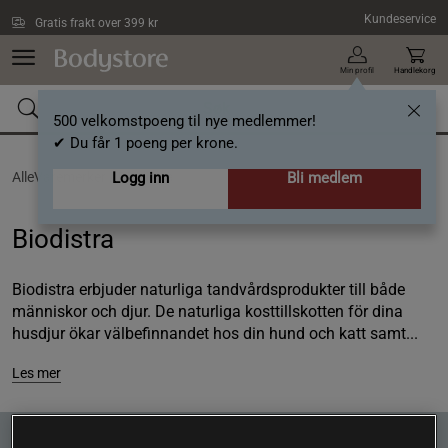
Hopp til hovedinnholdet
Kundeservice
Gratis frakt over 399 kr
Min profil
Handlekorg
500 velkomstpoeng til nye medlemmer!
✔ Du får 1 poeng per krone.
AlleVaremerker /
Logg inn
Biodistra
Bli medlem
Biodistra
Biodistra erbjuder naturliga tandvårdsprodukter till både
människor och djur. De naturliga kosttillskotten för dina
husdjur ökar välbefinnandet hos din hund och katt samt...
Les mer
Nyhetsbrev! Registrer deg her!