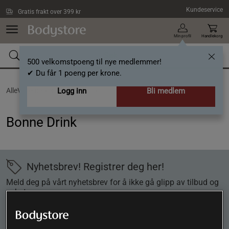
Hopp til hovedinnholdet
Kundeservice
Gratis frakt over 399 kr
Min profil
Handlekorg
500 velkomstpoeng til nye medlemmer!
✔ Du får 1 poeng per krone.
AlleVaremerker /
Logg inn
Bonne Drink
Bli medlem
Bonne Drink
Nyhetsbrev! Registrer deg her!
Meld deg på vårt nyhetsbrev for å ikke gå glipp av tilbud og
nyheter.