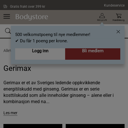
Hopp til hovedinnholdet
Kundeservice
Gratis frakt over 399 kr
Min profil
Handlekorg
500 velkomstpoeng til nye medlemmer!
✔ Du får 1 poeng per krone.
AlleVaremerker /
Logg inn
Gerimax
Bli medlem
Gerimax
Gerimax er et av Sveriges ledende oppkvikkende
energitilskudd med ginseng. Gerimax er en serie
kosttilskudd som alle inneholder ginseng – alene eller i
kombinasjon med na...
Les mer