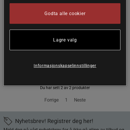
tabletter
tabletter
Gerimax
Gerimax
Godta alle cookier
Kjøp
Kjøp
219 kr
249 kr
Lagre valg
Informasjonskapselinnstillinger
Side 1 av 1
Du har sett 2 av 2 produkter
Forrige
1
Neste
Nyhetsbrev! Registrer deg her!
Meld deg på vårt nyhetsbrev for å ikke gå glipp av tilbud og