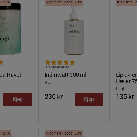
til 20%
Kjøp flere - opptil 20%
Kjøp flere -
1 anmeldelser
da Havet
Intimtvätt 300 ml
Lipidkr
Hæler 7
Hagi
Hagi
230 kr
135 kr
Kjøp
Kjøp
til 20%
Kjøp flere - opptil 20%