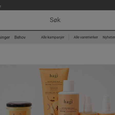
t
inger
Behov
Alle kampanjer
Alle varemerker
Nyhete