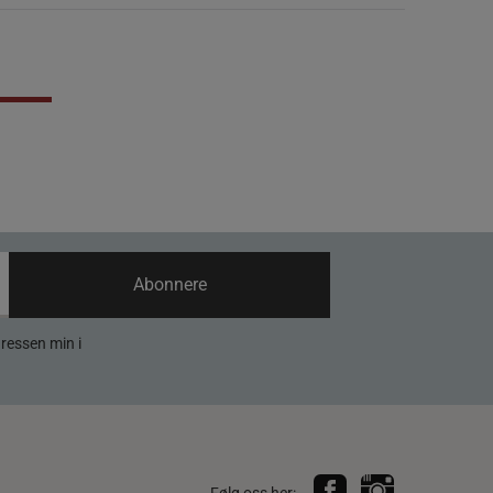
Abonnere
dressen min i
Følg oss her: