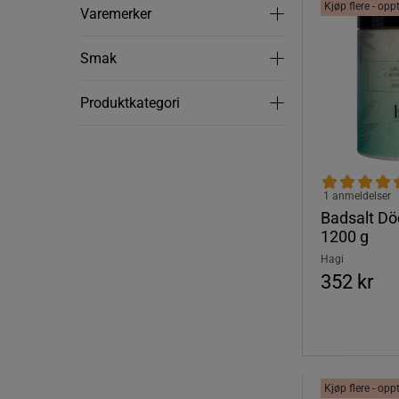
Kjøp flere - opp
Varemerker
Varemerker
Smak
Smak
Produktkategori
Produktkategori
1 anmeldelser
Badsalt Dö
1200 g
Hagi
352 kr
Kjøp flere - opp