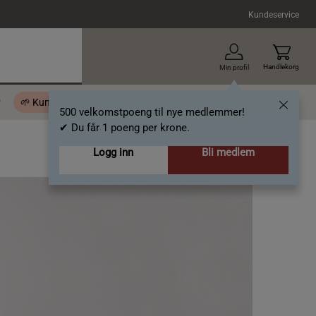
Kundeservice
Handlekorg
Min profil
r
🌱 Kundeklubb - 500 velkomstpoeng
Inspirasjon
Gavekort
500 velkomstpoeng til nye medlemmer!
✔ Du får 1 poeng per krone.
Logg inn
Bli medlem