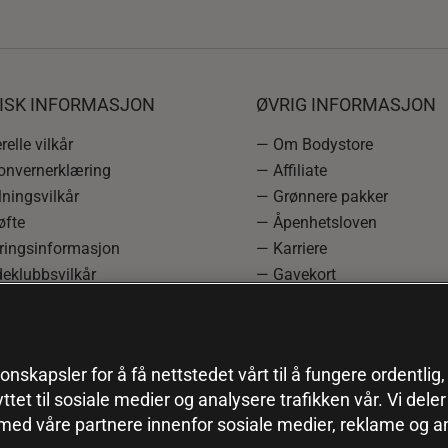
DISK INFORMASJON
ØVRIG INFORMASJON
elle vilkår
— Om Bodystore
onvernerklæring
— Affiliate
ningsvilkår
— Grønnere pakker
øfte
— Åpenhetsloven
ringsinformasjon
— Karriere
eklubbsvilkår
— Gavekort
rmasjon om angrerett og
— Kundeklubb
asjon
— Sitemap
einnstillinger
onskapsler for å få nettstedet vårt til å fungere ordentlig
yttet til sosiale medier og analysere trafikken vår. Vi del
 med våre partnere innenfor sosiale medier, reklame og a