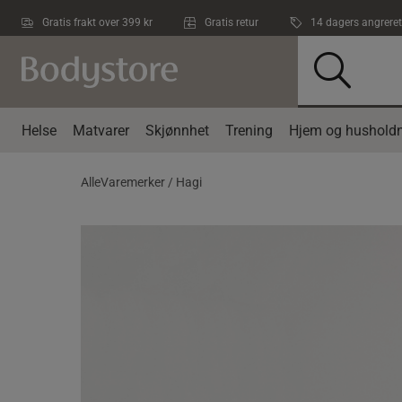
Hopp til hovedinnholdet
Gratis frakt over 399 kr
Gratis retur
14 dagers angreret
Helse
Matvarer
Skjønnhet
Trening
Hjem og husholdn
AlleVaremerker /
Hagi