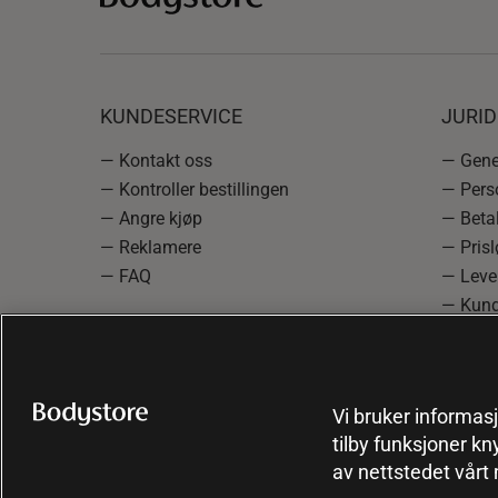
KUNDESERVICE
JURI
— Kontakt oss
— Gener
— Kontroller bestillingen
— Pers
— Angre kjøp
— Betal
— Reklamere
— Prisl
— FAQ
— Leve
— Kund
— Info
reklam
— Cooki
Vi bruker informasj
tilby funksjoner kn
av nettstedet vårt