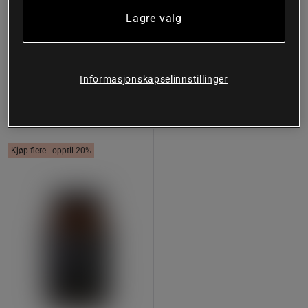
Økologisk Premium Spirulina
Liquid Chlorophyll 125 ml
Lagre valg
200 tabletter
Kiki Health
Kiki Health
Kjøp
Kjøp
219 kr
219 kr
Informasjonskapselinnstillinger
Kjøp flere - opptil 20%