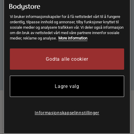
Nyhetsbrev! Registrer deg her!
Meld deg på vårt nyhetsbrev for å ikke gå glipp av tilbud og
Vi bruker informasjonskapsler for å få nettstedet vårt til å fungere
nyheter.
ordentlig, tilpasse innhold og annonser, tilby funksjoner knyttet til
sosiale medier og analysere trafikken vår. Vi deler også informasjon
om din bruk av nettstedet vårt med våre partnere innenfor sosiale
medier, reklame og analyse.
More information
Ved å klikke på "Abonner" godtar jeg at Bodystore lagrer e-
postadressen min i samsvar med Bodystore sin
Personvernerklæring
.
Godta alle cookier
Abonnere
Lagre valg
Følg oss her:
Informasjonskapselinnstillinger
KUNDESERVICE