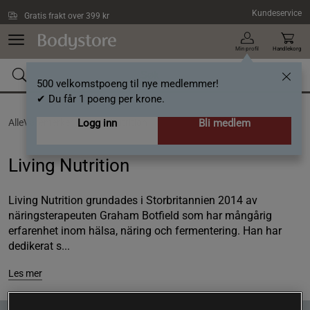
Hopp til hovedinnholdet
Kundeservice
Gratis frakt over 399 kr
Min profil
Handlekorg
500 velkomstpoeng til nye medlemmer!
✔ Du får 1 poeng per krone.
AlleVaremerker /
Logg inn
Living Nutrition
Bli medlem
Living Nutrition
Living Nutrition grundades i Storbritannien 2014 av
näringsterapeuten Graham Botfield som har mångårig
erfarenhet inom hälsa, näring och fermentering. Han har
dedikerat s...
Les mer