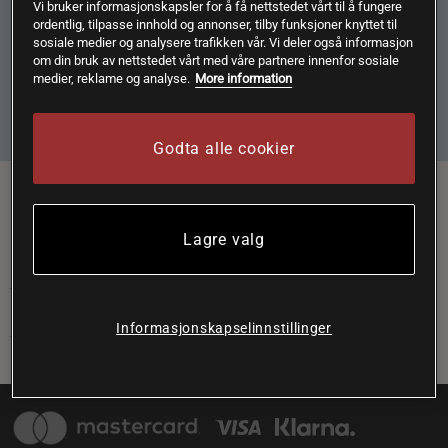
Vi bruker informasjonskapsler for å få nettstedet vårt til å fungere
Ved å klikke på "Abonner" godtar jeg at Bodystore lagrer e-
ordentlig, tilpasse innhold og annonser, tilby funksjoner knyttet til
postadressen min i samsvar med Bodystore sin
sosiale medier og analysere trafikken vår. Vi deler også informasjon
Personvernerklæring
.
om din bruk av nettstedet vårt med våre partnere innenfor sosiale
medier, reklame og analyse.
More information
Abonnere
Godta alle cookier
Følg oss her:
Lagre valg
KUNDESERVICE
JURIDISK INFORMASJON
Informasjonskapselinnstillinger
ØVRIG INFORMASJON