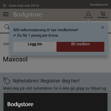
Hopp til hovedinnholdet
Kundeservice
Gratis frakt over 399 kr
Min profil
Handlekorg
500 velkomstpoeng til nye medlemmer!
✔ Du får 1 poeng per krone.
AlleVaremerker /
Logg inn
Maxosol
Bli medlem
Maxosol
Nyhetsbrev! Registrer deg her!
Meld deg på vårt nyhetsbrev for å ikke gå glipp av tilbud og
nyheter.