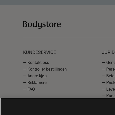
KUNDESERVICE
JURI
— Kontakt oss
— Gener
— Kontroller bestillingen
— Pers
— Angre kjøp
— Betal
— Reklamere
— Prisl
— FAQ
— Leve
— Kund
— Info
reklam