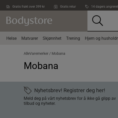
Hopp til hovedinnholdet
Gratis frakt over 399 kr
Gratis retur
14 dagers angreret
Helse
Matvarer
Skjønnhet
Trening
Hjem og husholdn
AlleVaremerker /
Mobana
Mobana
Nyhetsbrev! Registrer deg her!
Meld deg på vårt nyhetsbrev for å ikke gå glipp av
tilbud og nyheter.