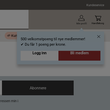
Kundeservice
Handlekorg
Min profil
r
🌱 Kundeklubb - 500 velkomstpoeng
Inspirasjon
Gavekort
500 velkomstpoeng til nye medlemmer!
✔ Du får 1 poeng per krone.
Logg inn
Bli medlem
Abonnere
dressen min i