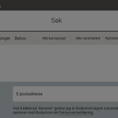
t
inger
Behov
Alle kampanjer
Alle varemerker
Nyhete
Ved å klikke på "Abonner" godtar jeg at Bodystore lagrer e-posta
samsvar med Bodystore sin
Personvernerklæring
.