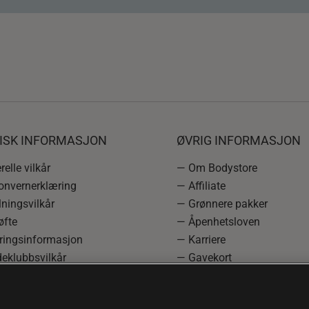
DISK INFORMASJON
ØVRIG INFORMASJON
elle vilkår
— Om Bodystore
onvernerklæring
— Affiliate
ningsvilkår
— Grønnere pakker
øfte
— Åpenhetsloven
ringsinformasjon
— Karriere
eklubbsvilkår
— Gavekort
rmasjon om angrerett og
— Kundeklubb
asjon
— Sitemap