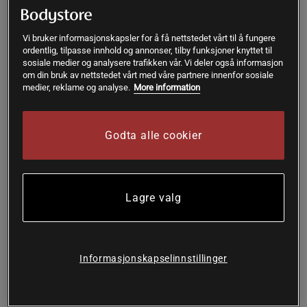
308 kr
Kjøp
Kjøp
629 kr
411 kr
Vi bruker informasjonskapsler for å få nettstedet vårt til å fungere
ordentlig, tilpasse innhold og annonser, tilby funksjoner knyttet til
sosiale medier og analysere trafikken vår. Vi deler også informasjon
om din bruk av nettstedet vårt med våre partnere innenfor sosiale
medier, reklame og analyse.
More information
OUTLET
Godta alle cookier
Lagre valg
Informasjonskapselinnstillinger
+ 1 farge
Diane Tank Top, Dark Blue