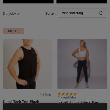
Velg sortering
3
produkter
Sorter:
OUTLET
+ 1 farge
1 anmeldelser
Diane Tank Top, Black
Isabell Tights, Deep Blue
RX Performance
RX Performance