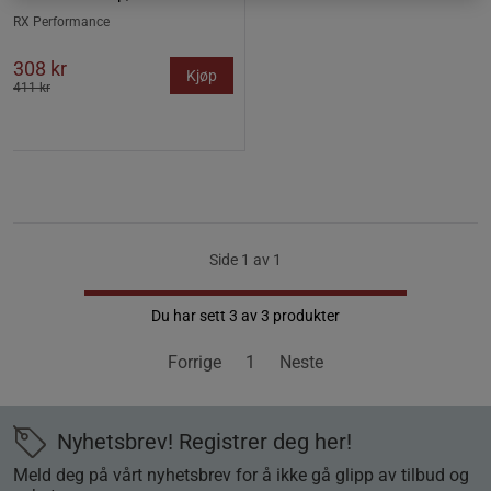
RX Performance
308 kr
Kjøp
411 kr
Side 1 av 1
Du har sett 3 av 3 produkter
Forrige
1
Neste
Nyhetsbrev! Registrer deg her!
Meld deg på vårt nyhetsbrev for å ikke gå glipp av tilbud og