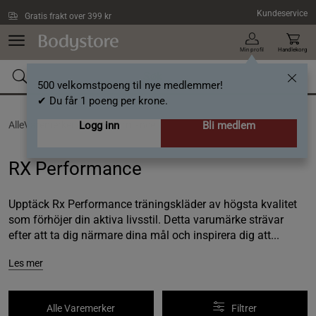
Hopp til hovedinnholdet
Kundeservice
Gratis frakt over 399 kr
Min profil
Handlekorg
500 velkomstpoeng til nye medlemmer!
✔ Du får 1 poeng per krone.
AlleVaremerker /
Logg inn
RX Performance
Bli medlem
RX Performance
Upptäck Rx Performance träningskläder av högsta kvalitet
som förhöjer din aktiva livsstil. Detta varumärke strävar
efter att ta dig närmare dina mål och inspirera dig att...
Les mer
Alle Varemerker
Filtrer