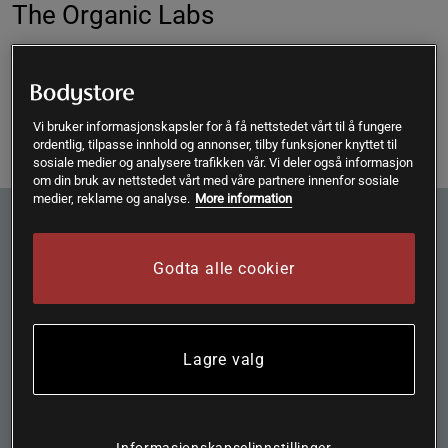
The Organic Labs
The Organic Labs superfrukts-pulver är alla ekologiska och
naturliga produkter som tillverkas och hämtas över hela
världen från där de växer bäst, samtidigt som vi stödje...
Vi bruker informasjonskapsler for å få nettstedet vårt til å fungere
ordentlig, tilpasse innhold og annonser, tilby funksjoner knyttet til
Les mer
sosiale medier og analysere trafikken vår. Vi deler også informasjon
om din bruk av nettstedet vårt med våre partnere innenfor sosiale
medier, reklame og analyse.
More information
Nyhetsbrev! Registrer deg her!
Meld deg på vårt nyhetsbrev for å ikke gå glipp av tilbud og
Godta alle cookier
nyheter.
Lagre valg
Ved å klikke på "Abonner" godtar jeg at Bodystore lagrer e-
postadressen min i samsvar med Bodystore sin
Personvernerklæring
.