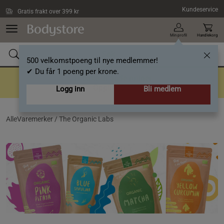
Hopp til hovedinnholdet
Kundeservice
Gratis frakt over 399 kr
Min profil
Handlekorg
500 velkomstpoeng til nye medlemmer!
✔ Du får 1 poeng per krone.
Tilbake til gode rutiner
Opptil 40%
Logg inn
Bli medlem
AlleVaremerker /
The Organic Labs