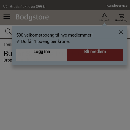
Hopp til hovedinnholdet
Kundeservice
Gratis frakt over 399 kr
Min profil
Handlekorg
500 velkomstpoeng til nye medlemmer!
✔ Du får 1 poeng per krone.
Trening /
Klær /
T-trøye
Logg inn
Bli medlem
Butter Soft Tee Pink Blush, S
Drop of Mindfulness