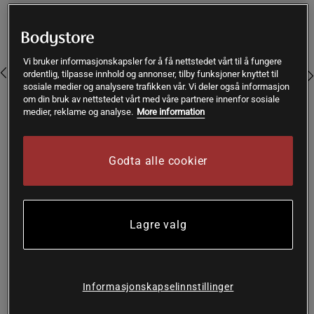
Farge:
Rosa
Vi bruker informasjonskapsler for å få nettstedet vårt til å fungere
ordentlig, tilpasse innhold og annonser, tilby funksjoner knyttet til
sosiale medier og analysere trafikken vår. Vi deler også informasjon
om din bruk av nettstedet vårt med våre partnere innenfor sosiale
medier, reklame og analyse.
More information
S
Godta alle cookier
Kjøp
Lagre valg
Gratis frakt over 399 kr
Gratis retur
14 dagers angrerett
SKU #F114260117R | EAN
7333403043750
Informasjonskapselinnstillinger
Butter Soft Tee fra Under Armour er et fantastisk valg for
deg som er ute etter en kombinasjon av stil og komfort.