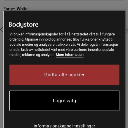
Farge:
White
Vi bruker informasjonskapsler for å få nettstedet vårt til å fungere
ordentlig, tilpasse innhold og annonser, tilby funksjoner knyttet til
sosiale medier og analysere trafikken vår. Vi deler også informasjon
om din bruk av nettstedet vårt med våre partnere innenfor sosiale
medier, reklame og analyse.
More information
XS
Godta alle cookier
Kjøp
Gratis frakt over 399 kr
Gratis retur
14 dagers angrerett
Lagre valg
SKU #250050010R | EAN
7323345234699
Graphic Tank fra Casall er en superlett tanktop som gir en
Informasjonskapselinnstillinger
silkemyk følelse under trening.