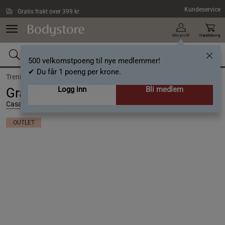
Hopp til hovedinnholdet
Kundeservice
Gratis frakt over 399 kr
Min profil
Handlekorg
500 velkomstpoeng til nye medlemmer!
✔ Du får 1 poeng per krone.
Trening /
Klær /
Topper og singlet
Logg inn
Bli medlem
Graphic Tank, White, XS
Casall Sportswear
OUTLET