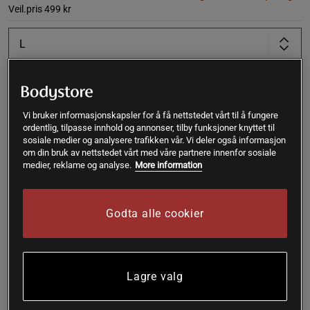
Veil.pris
499 kr
L
Kjøp
Vi bruker informasjonskapsler for å få nettstedet vårt til å fungere
ordentlig, tilpasse innhold og annonser, tilby funksjoner knyttet til
Gratis frakt over 399 kr
Gratis retur
14 dagers angrerett
sosiale medier og analysere trafikken vår. Vi deler også informasjon
om din bruk av nettstedet vårt med våre partnere innenfor sosiale
medier, reklame og analyse.
More information
SKU #1687-201R | EAN
7350127661305
Seamless treningssinglet med figurnær passform som
former overkroppen og gir stabil støtte gjennom hele
Godta alle cookier
treningsøkten.
Les mer
Lagre valg
Informasjon
Anmeldelser