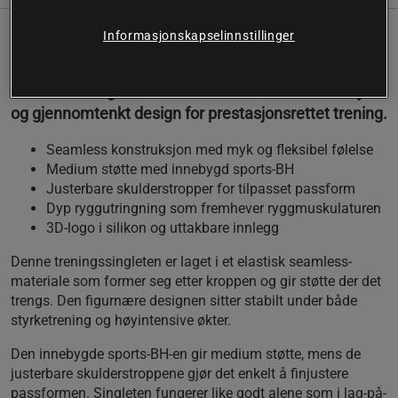
Informasjonskapselinnstillinger
Hybrid Seamless Tank Top fra Relode er utviklet for å
fremheve fysikken og følge bevegelsene i hvert sett.
En teknisk singlet som kombinerer komfort, funksjon
og gjennomtenkt design for prestasjonsrettet trening.
Seamless konstruksjon med myk og fleksibel følelse
Medium støtte med innebygd sports-BH
Justerbare skulderstropper for tilpasset passform
Dyp ryggutringning som fremhever ryggmuskulaturen
3D-logo i silikon og uttakbare innlegg
Denne treningssingleten er laget i et elastisk seamless-
materiale som former seg etter kroppen og gir støtte der det
trengs. Den figurnære designen sitter stabilt under både
styrketrening og høyintensive økter.
Den innebygde sports-BH-en gir medium støtte, mens de
justerbare skulderstroppene gjør det enkelt å finjustere
passformen. Singleten fungerer like godt alene som i lag-på-