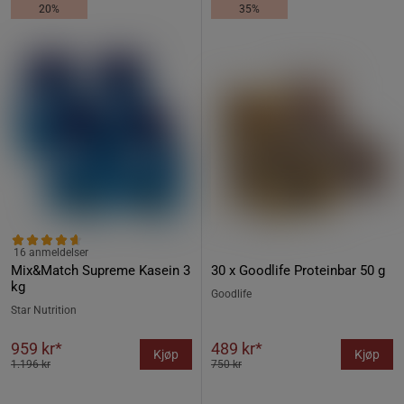
20%
35%
16 anmeldelser
Mix&Match Supreme Kasein 3
30 x Goodlife Proteinbar 50 g
kg
Goodlife
Star Nutrition
959 kr*
489 kr*
Kjøp
Kjøp
1.196 kr
750 kr