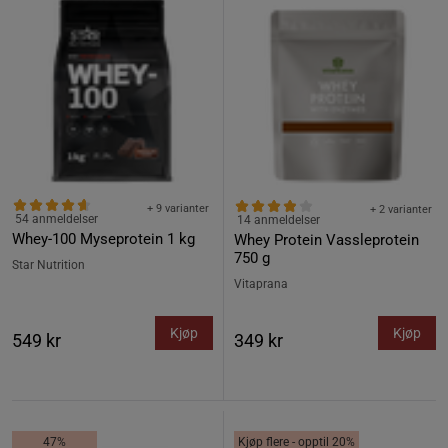
+ 9 varianter
+ 2 varianter
54 anmeldelser
14 anmeldelser
Whey-100 Myseprotein 1 kg
Whey Protein Vassleprotein
750 g
Star Nutrition
Vitaprana
Kjøp
Kjøp
549 kr
349 kr
47%
Kjøp flere - opptil 20%