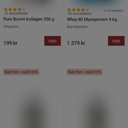
+ 14 varianter
23 anmeldelser
64 anmeldelser
Pure Bovint kollagen 350 g
Whey-80 Myseprotein 4 kg
Vitaprana
Star Nutrition
Kjøp
Kjøp
199 kr
1.379 kr
Kjøp flere - opptil 20%
Kjøp flere - opptil 20%