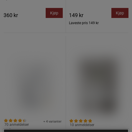
Kjøp
Kjøp
360 kr
149 kr
Laveste pris
149 kr
+ 4 varianter
70 anmeldelser
10 anmeldelser
Holistic Myseprotein 750 g
Creatine powder 300g