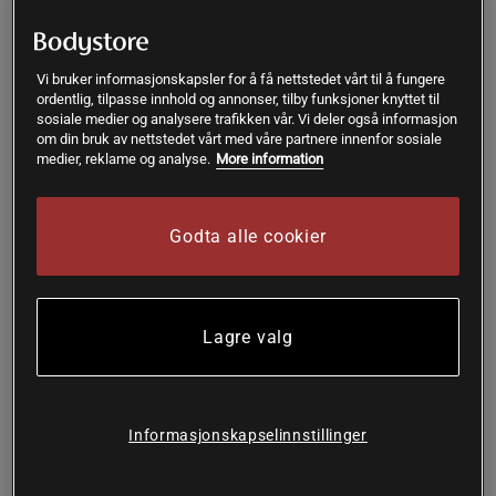
Holistic
Vitaprana
Kjøp
Kjøp
Vi bruker informasjonskapsler for å få nettstedet vårt til å fungere
399 kr
199 kr
ordentlig, tilpasse innhold og annonser, tilby funksjoner knyttet til
sosiale medier og analysere trafikken vår. Vi deler også informasjon
om din bruk av nettstedet vårt med våre partnere innenfor sosiale
medier, reklame og analyse.
More information
Kjøp flere - opptil 20%
Prisfunn
Godta alle cookier
Lagre valg
Informasjonskapselinnstillinger