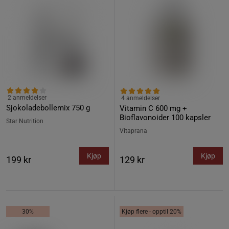
2 anmeldelser
4 anmeldelser
Sjokoladebollemix 750 g
Vitamin C 600 mg +
Bioflavonoider 100 kapsler
Star Nutrition
Vitaprana
Kjøp
Kjøp
199 kr
129 kr
30%
Kjøp flere - opptil 20%