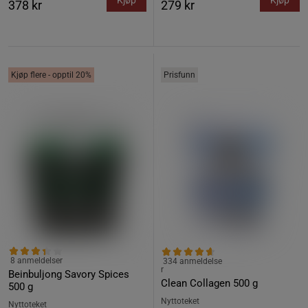
Kjøp
Kjøp
378 kr
279 kr
Kjøp flere - opptil 20%
Prisfunn
8 anmeldelser
334 anmeldelse
r
Beinbuljong Savory Spices
Clean Collagen 500 g
500 g
Nyttoteket
Nyttoteket