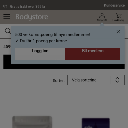
Hopp til hovedinnholdet
Kundeservice
Gratis frakt over 399 kr
Min profil
Handlekorg
500 velkomstpoeng til nye medlemmer!
✔ Du får 1 poeng per krone.
4599
resultat(er) for
Logg inn
Bli medlem
Filtrer
Velg sortering
Sorter: