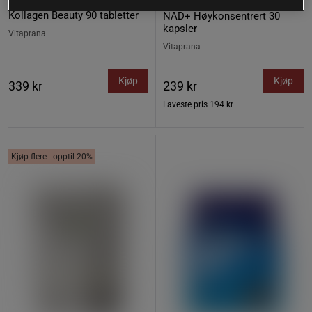
12 anmeldelser
17 anmeldelser
Kollagen Beauty 90 tabletter
NAD+ Høykonsentrert 30
kapsler
Vitaprana
Vitaprana
Kjøp
Kjøp
339 kr
239 kr
Laveste pris
194 kr
Kjøp flere - opptil 20%