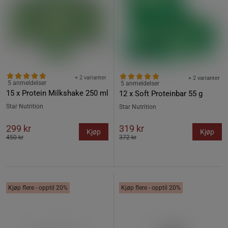
+ 2 varianter
+ 2 varianter
5 anmeldelser
5 anmeldelser
15 x Protein Milkshake 250 ml
12 x Soft Proteinbar 55 g
Star Nutrition
Star Nutrition
299 kr
319 kr
Kjøp
Kjøp
450 kr
372 kr
Kjøp flere - opptil 20%
Kjøp flere - opptil 20%